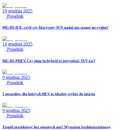
19 grudnia 2025
Poradnik
MG HS ICE, czyli czy klasyczny SUV nadal ma szansę na rynku?
10 grudnia 2025
Poradnik
MG HS PHEV. Czy plug-in hybrid to przyszłość SUV-ów?
9 grudnia 2025
Poradnik
5 powodów, dla których HEV to idealny wybór do miasta
9 grudnia 2025
Poradnik
Zespół projektowy bez własnych aut? Wynajem średnioterminowy