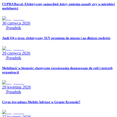
CUPRA Raval. Elektryczny samochód, który zmienia zasady gry w miejskiej
mobilności
30 czerwca 2026
Poradnik
Audi Q4 e-tron: elektryczny SUV premium do miasta i na dłuższe podróże
29 czerwca 2026
Poradnik
Mobilność w biznesie: elastyczne rozwiązania dopasowane do roli i potrzeb
organizacji
29 kwietnia 2026
Poradnik
Czym jest usługa Mobile Advisor w Grupie Krotoski?
27 kwietnia 2026