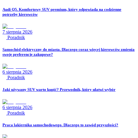
Audi Q5. Komfortowy SUV premium, który odpowiada na codzienne
potrzeby kierowców
7 sierpnia 2026
Poradnik
Samochód elektryczny do miasta. Dlaczego coraz więcej kierowców zmienia
swoje preferencje zakupowe?
6 sierpnia 2026
Poradnik
Jaki używany SUV warto kupić? Przewodnik, który ułatwi wybór
6 sierpnia 2026
Poradnik
Praca lakiernika samochodowego. Dlaczego to zawód przyszłości?