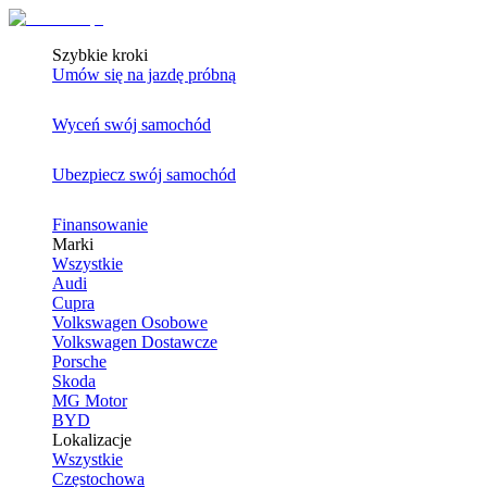
Szybkie kroki
Umów się na jazdę próbną
Wyceń swój samochód
Ubezpiecz swój samochód
Finansowanie
Marki
Wszystkie
Audi
Cupra
Volkswagen Osobowe
Volkswagen Dostawcze
Porsche
Skoda
MG Motor
BYD
Lokalizacje
Wszystkie
Częstochowa