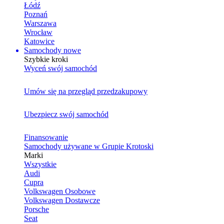
Łódź
Poznań
Warszawa
Wrocław
Katowice
Samochody nowe
Szybkie kroki
Wyceń swój samochód
Umów się na przegląd przedzakupowy
Ubezpiecz swój samochód
Finansowanie
Samochody używane w Grupie Krotoski
Marki
Wszystkie
Audi
Cupra
Volkswagen Osobowe
Volkswagen Dostawcze
Porsche
Seat