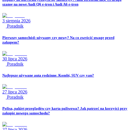
szansę na nowe Audi Q6 e-tron i Audi A6 e-tron
3 sierpnia 2026
Poradnik
Pierwszy samochód: używany czy nowy? Na co zwrócić uwagę przed
zakupem?
30 lipca 2026
Poradnik
Najlepsze używane auta rodzinne. Kombi, SUV czy van?
27 lipca 2026
Poradnik
Polisa, pakiet przeglądów czy karta paliwowa? Jak patrzeć na korzyści przy
zakupie nowego samochodu?
27 lipca 2026