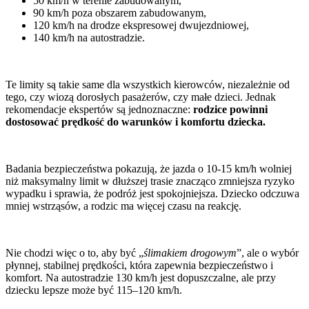
50 km/h w terenie zabudowanym,
90 km/h poza obszarem zabudowanym,
120 km/h na drodze ekspresowej dwujezdniowej,
140 km/h na autostradzie.
Te limity są takie same dla wszystkich kierowców, niezależnie od
tego, czy wiozą dorosłych pasażerów, czy małe dzieci. Jednak
rekomendacje ekspertów są jednoznaczne:
rodzice powinni
dostosować prędkość do warunków i komfortu dziecka.
Badania bezpieczeństwa pokazują, że jazda o 10-15 km/h wolniej
niż maksymalny limit w dłuższej trasie znacząco zmniejsza ryzyko
wypadku i sprawia, że podróż jest spokojniejsza. Dziecko odczuwa
mniej wstrząsów, a rodzic ma więcej czasu na reakcję.
Nie chodzi więc o to, aby być „
ślimakiem drogowym
”, ale o wybór
płynnej, stabilnej prędkości, która zapewnia bezpieczeństwo i
komfort. Na autostradzie 130 km/h jest dopuszczalne, ale przy
dziecku lepsze może być 115–120 km/h.