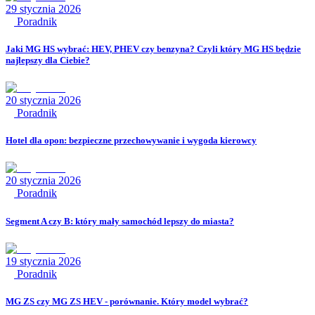
29 stycznia 2026
Poradnik
Jaki MG HS wybrać: HEV, PHEV czy benzyna? Czyli który MG HS będzie
najlepszy dla Ciebie?
20 stycznia 2026
Poradnik
Hotel dla opon: bezpieczne przechowywanie i wygoda kierowcy
20 stycznia 2026
Poradnik
Segment A czy B: który mały samochód lepszy do miasta?
19 stycznia 2026
Poradnik
MG ZS czy MG ZS HEV - porównanie. Który model wybrać?