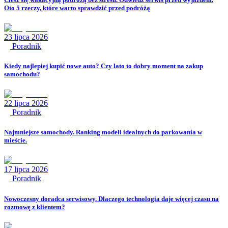
Oto 5 rzeczy, które warto sprawdzić przed podróżą
23 lipca 2026
Poradnik
Kiedy najlepiej kupić nowe auto? Czy lato to dobry moment na zakup
samochodu?
22 lipca 2026
Poradnik
Najmniejsze samochody. Ranking modeli idealnych do parkowania w
mieście.
17 lipca 2026
Poradnik
Nowoczesny doradca serwisowy. Dlaczego technologia daje więcej czasu na
rozmowę z klientem?