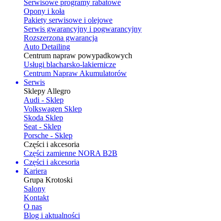
Serwisowe programy rabatowe
Opony i koła
Pakiety serwisowe i olejowe
Serwis gwarancyjny i pogwarancyjny
Rozszerzona gwarancja
Auto Detailing
Centrum napraw powypadkowych
Usługi blacharsko-lakiernicze
Centrum Napraw Akumulatorów
Serwis
Sklepy Allegro
Audi - Sklep
Volkswagen Sklep
Skoda Sklep
Seat - Sklep
Porsche - Sklep
Części i akcesoria
Części zamienne NORA B2B
Części i akcesoria
Kariera
Grupa Krotoski
Salony
Kontakt
O nas
Blog i aktualności