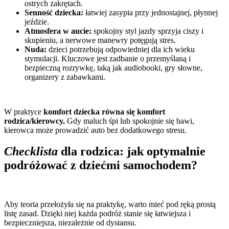
ostrych zakrętach.
Senność dziecka:
łatwiej zasypia przy jednostajnej, płynnej
jeździe.
Atmosfera w aucie:
spokojny styl jazdy sprzyja ciszy i
skupieniu, a nerwowe manewry potęgują stres.
Nuda:
dzieci potrzebują odpowiedniej dla ich wieku
stymulacji. Kluczowe jest zadbanie o przemyślaną i
bezpieczną rozrywkę, taką jak audiobooki, gry słowne,
organizery z zabawkami.
W praktyce
komfort dziecka równa się komfort
rodzica/kierowcy.
Gdy maluch śpi lub spokojnie się bawi,
kierowca może prowadzić auto bez dodatkowego stresu.
Checklista
dla rodzica: jak optymalnie
podróżować z dziećmi samochodem?
Aby teoria przełożyła się na praktykę, warto mieć pod ręką prostą
listę zasad. Dzięki niej każda podróż stanie się łatwiejsza i
bezpieczniejsza, niezależnie od dystansu.