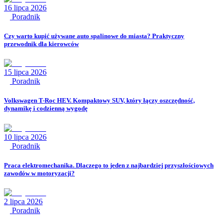
16 lipca 2026
Poradnik
Czy warto kupić używane auto spalinowe do miasta? Praktyczny
przewodnik dla kierowców
15 lipca 2026
Poradnik
Volkswagen T-Roc HEV. Kompaktowy SUV, który łączy oszczędność,
dynamikę i codzienną wygodę
10 lipca 2026
Poradnik
Praca elektromechanika. Dlaczego to jeden z najbardziej przyszłościowych
zawodów w motoryzacji?
2 lipca 2026
Poradnik