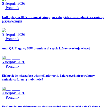
6 sierpnia 2026
Poradnik
Golf hybryda HEV. Kompakt, który pozwala jeździć oszczędniej bez zmiany
przyzwyczajeń
5 sierpnia 2026
Poradnik
Audi Q9. Flagowy SUV premium dla tych, którzy oczekują więcej
5 sierpnia 2026
Poradnik
Elektryk do miasta bez własnej ładowarki. Jak rozwój infrastruktury
zmienia codzienną mobilność?
4 sierpnia 2026
Poradnik
Dopłaty do aut elektrycznych się skończyły? Audi Krotoski daje Ci drugą