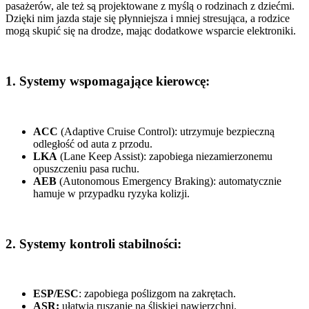
pasażerów, ale też są projektowane z myślą o rodzinach z dziećmi.
Dzięki nim jazda staje się płynniejsza i mniej stresująca, a rodzice
mogą skupić się na drodze, mając dodatkowe wsparcie elektroniki.
1. Systemy wspomagające kierowcę:
ACC
(Adaptive Cruise Control): utrzymuje bezpieczną
odległość od auta z przodu.
LKA
(Lane Keep Assist): zapobiega niezamierzonemu
opuszczeniu pasa ruchu.
AEB
(Autonomous Emergency Braking): automatycznie
hamuje w przypadku ryzyka kolizji.
2. Systemy kontroli stabilności:
ESP/ESC
: zapobiega poślizgom na zakrętach.
ASR:
ułatwia ruszanie na śliskiej nawierzchni.