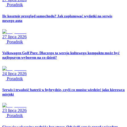
Poradnik
Ile kosztuje przegląd samochodu? Jak zaplanować wydatki na serwis
nowego auta
27 lipca 2026
Poradnik
Volkswagen Golf Pure. Dlaczego ta wersja kultowego kompaktu może być
najlepszym wyborem na co dzień?
24 lipca 2026
Poradnik
Serwis i trwałość baterii w hybrydzie, czyli co musisz wiedzieć jako kierowca
miejski
23 lipca 2026
Poradnik
Ciesz się wakacyjną podróżą bez stresu. Odwiedź serwis przed wyjazdem.