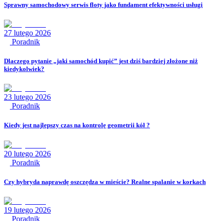
Sprawny samochodowy serwis floty jako fundament efektywności usługi
27 lutego 2026
Poradnik
Dlaczego pytanie „jaki samochód kupić” jest dziś bardziej złożone niż
kiedykolwiek?
23 lutego 2026
Poradnik
Kiedy jest najlepszy czas na kontrolę geometrii kół ?
20 lutego 2026
Poradnik
Czy hybryda naprawdę oszczędza w mieście? Realne spalanie w korkach
19 lutego 2026
Poradnik