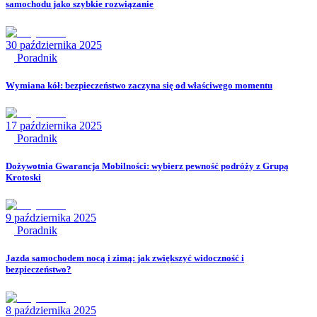
samochodu jako szybkie rozwiązanie
30 października 2025
Poradnik
Wymiana kół: bezpieczeństwo zaczyna się od właściwego momentu
17 października 2025
Poradnik
Dożywotnia Gwarancja Mobilności: wybierz pewność podróży z Grupą
Krotoski
9 października 2025
Poradnik
Jazda samochodem nocą i zimą: jak zwiększyć widoczność i
bezpieczeństwo?
8 października 2025