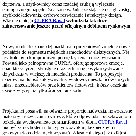
dojrzewa, a użytkownicy coraz rzadziej szukają wyłącznie
ekologicznego napędu. Znacznie ważniejsze stają się osiągi, zasięg,
szybkość ładowania, cyfrowe rozwiązania i atrakcyjny design.
Właśnie dlatego
CUPRA Raval
wzbudzała tak duże
zainteresowanie jeszcze przed oficjalnym debiutem rynkowym
.
Nowy model hiszpańskiej marki ma reprezentować zupełnie nowe
podejście do segmentu miejskich samochodów elektrycznych. Nie
jest kolejnym kompromisem pomiędzy ceną a możliwościami.
Powstał jako pełnoprawna CUPRA, oferując sportowe emocje,
charakterystyczną stylistykę oraz technologie wykorzystywane
dotychczas w większych modelach producenta. To propozycja
skierowana do osób aktywnych zawodowo, mieszkańców dużych
miast, przedsiębiorców oraz klientów flotowych, którzy oczekują
czegoś więcej niż tylko środka transportu.
Projektanci postawili na odważne proporcje nadwozia, nowoczesne
materiały i rozwiązania cyfrowe, które odpowiadają oczekiwaniom
pokolenia wychowanego ze smartfonem w dłoni.
CUPRA Raval
ma być samochodem intuicyjnym, szybkim, bezpiecznym i
gotowym do codziennych wyzwań. Właśnie dlatego już dziś jest