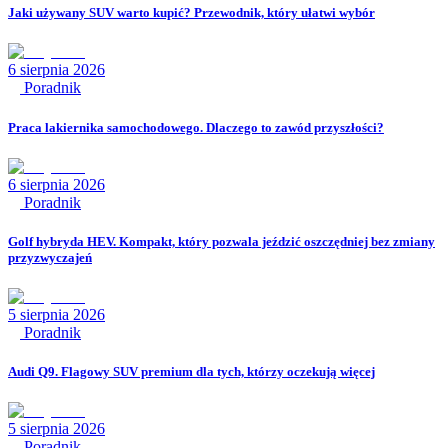
Jaki używany SUV warto kupić? Przewodnik, który ułatwi wybór
6 sierpnia 2026
Poradnik
Praca lakiernika samochodowego. Dlaczego to zawód przyszłości?
6 sierpnia 2026
Poradnik
Golf hybryda HEV. Kompakt, który pozwala jeździć oszczędniej bez zmiany
przyzwyczajeń
5 sierpnia 2026
Poradnik
Audi Q9. Flagowy SUV premium dla tych, którzy oczekują więcej
5 sierpnia 2026
Poradnik