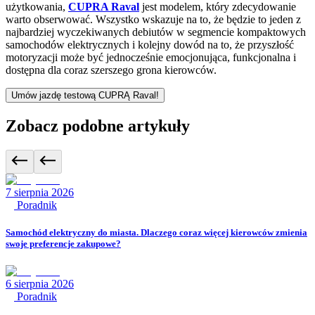
użytkowania,
CUPRA Raval
jest modelem, który zdecydowanie
warto obserwować. Wszystko wskazuje na to, że będzie to jeden z
najbardziej wyczekiwanych debiutów w segmencie kompaktowych
samochodów elektrycznych i kolejny dowód na to, że przyszłość
motoryzacji może być jednocześnie emocjonująca, funkcjonalna i
dostępna dla coraz szerszego grona kierowców.
Umów jazdę testową CUPRĄ Raval!
Zobacz podobne artykuły
7 sierpnia 2026
Poradnik
Samochód elektryczny do miasta. Dlaczego coraz więcej kierowców zmienia
swoje preferencje zakupowe?
6 sierpnia 2026
Poradnik