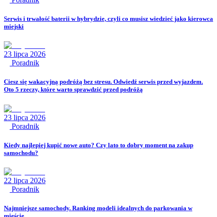
Serwis i trwałość baterii w hybrydzie, czyli co musisz wiedzieć jako kierowca
miejski
23 lipca 2026
Poradnik
Ciesz się wakacyjną podróżą bez stresu. Odwiedź serwis przed wyjazdem.
Oto 5 rzeczy, które warto sprawdzić przed podróżą
23 lipca 2026
Poradnik
Kiedy najlepiej kupić nowe auto? Czy lato to dobry moment na zakup
samochodu?
22 lipca 2026
Poradnik
Najmniejsze samochody. Ranking modeli idealnych do parkowania w
mieście.