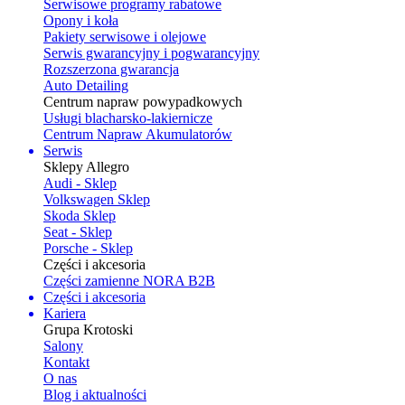
Serwisowe programy rabatowe
Opony i koła
Pakiety serwisowe i olejowe
Serwis gwarancyjny i pogwarancyjny
Rozszerzona gwarancja
Auto Detailing
Centrum napraw powypadkowych
Usługi blacharsko-lakiernicze
Centrum Napraw Akumulatorów
Serwis
Sklepy Allegro
Audi - Sklep
Volkswagen Sklep
Skoda Sklep
Seat - Sklep
Porsche - Sklep
Części i akcesoria
Części zamienne NORA B2B
Części i akcesoria
Kariera
Grupa Krotoski
Salony
Kontakt
O nas
Blog i aktualności