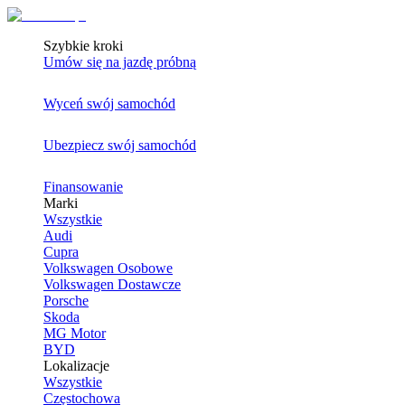
Szybkie kroki
Umów się na jazdę próbną
Wyceń swój samochód
Ubezpiecz swój samochód
Finansowanie
Marki
Wszystkie
Audi
Cupra
Volkswagen Osobowe
Volkswagen Dostawcze
Porsche
Skoda
MG Motor
BYD
Lokalizacje
Wszystkie
Częstochowa