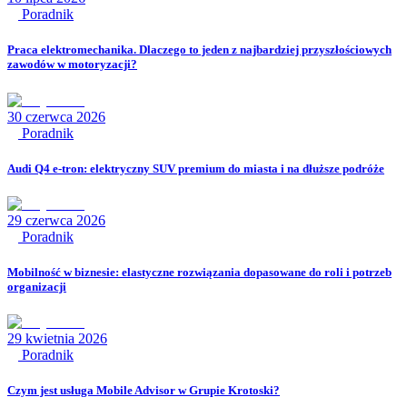
Poradnik
Praca elektromechanika. Dlaczego to jeden z najbardziej przyszłościowych
zawodów w motoryzacji?
30 czerwca 2026
Poradnik
Audi Q4 e-tron: elektryczny SUV premium do miasta i na dłuższe podróże
29 czerwca 2026
Poradnik
Mobilność w biznesie: elastyczne rozwiązania dopasowane do roli i potrzeb
organizacji
29 kwietnia 2026
Poradnik
Czym jest usługa Mobile Advisor w Grupie Krotoski?