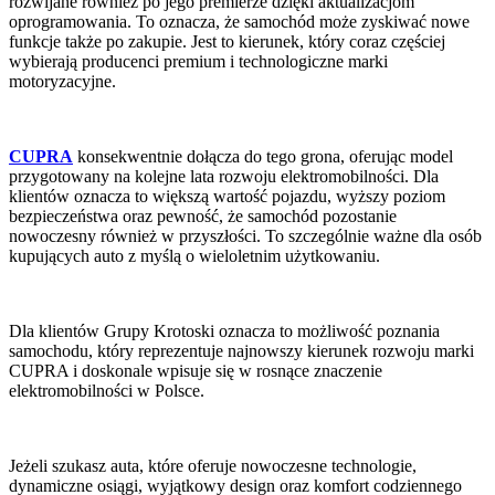
rozwijane również po jego premierze dzięki aktualizacjom
oprogramowania. To oznacza, że samochód może zyskiwać nowe
funkcje także po zakupie. Jest to kierunek, który coraz częściej
wybierają producenci premium i technologiczne marki
motoryzacyjne.
CUPRA
konsekwentnie dołącza do tego grona, oferując model
przygotowany na kolejne lata rozwoju elektromobilności. Dla
klientów oznacza to większą wartość pojazdu, wyższy poziom
bezpieczeństwa oraz pewność, że samochód pozostanie
nowoczesny również w przyszłości. To szczególnie ważne dla osób
kupujących auto z myślą o wieloletnim użytkowaniu.
Dla klientów Grupy Krotoski oznacza to możliwość poznania
samochodu, który reprezentuje najnowszy kierunek rozwoju marki
CUPRA i doskonale wpisuje się w rosnące znaczenie
elektromobilności w Polsce.
Jeżeli szukasz auta, które oferuje nowoczesne technologie,
dynamiczne osiągi, wyjątkowy design oraz komfort codziennego