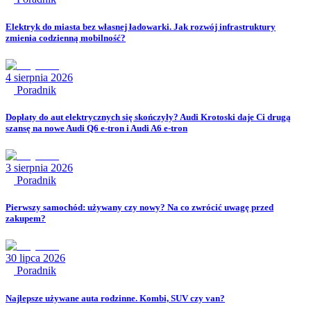
Elektryk do miasta bez własnej ładowarki. Jak rozwój infrastruktury
zmienia codzienną mobilność?
4 sierpnia 2026
Poradnik
Dopłaty do aut elektrycznych się skończyły? Audi Krotoski daje Ci drugą
szansę na nowe Audi Q6 e-tron i Audi A6 e-tron
3 sierpnia 2026
Poradnik
Pierwszy samochód: używany czy nowy? Na co zwrócić uwagę przed
zakupem?
30 lipca 2026
Poradnik
Najlepsze używane auta rodzinne. Kombi, SUV czy van?