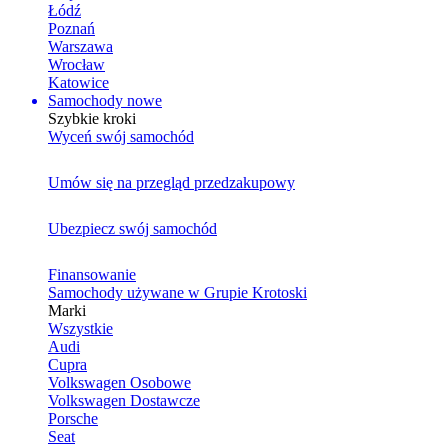
Łódź
Poznań
Warszawa
Wrocław
Katowice
Samochody nowe
Szybkie kroki
Wyceń swój samochód
Umów się na przegląd przedzakupowy
Ubezpiecz swój samochód
Finansowanie
Samochody używane w Grupie Krotoski
Marki
Wszystkie
Audi
Cupra
Volkswagen Osobowe
Volkswagen Dostawcze
Porsche
Seat