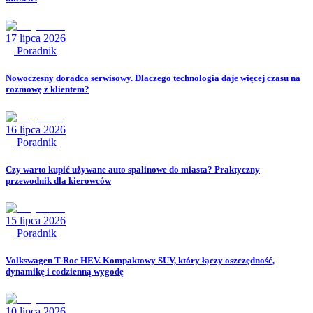
17 lipca 2026
Poradnik
Nowoczesny doradca serwisowy. Dlaczego technologia daje więcej czasu na
rozmowę z klientem?
16 lipca 2026
Poradnik
Czy warto kupić używane auto spalinowe do miasta? Praktyczny
przewodnik dla kierowców
15 lipca 2026
Poradnik
Volkswagen T-Roc HEV. Kompaktowy SUV, który łączy oszczędność,
dynamikę i codzienną wygodę
10 lipca 2026