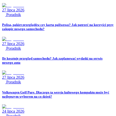
27 lipca 2026
Poradnik
Polisa, pakiet przeglądów czy karta paliwowa? Jak patrzeć na korzyści przy
zakupie nowego samochodu?
27 lipca 2026
Poradnik
Ile kosztuje przegląd samochodu? Jak zaplanować wydatki na serwis
nowego auta
27 lipca 2026
Poradnik
Volkswagen Golf Pure. Dlaczego ta wersja kultowego kompaktu może być
najlepszym wyborem na co dzień?
24 lipca 2026
Poradnik