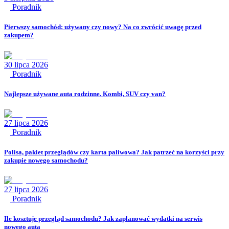
Poradnik
Pierwszy samochód: używany czy nowy? Na co zwrócić uwagę przed
zakupem?
30 lipca 2026
Poradnik
Najlepsze używane auta rodzinne. Kombi, SUV czy van?
27 lipca 2026
Poradnik
Polisa, pakiet przeglądów czy karta paliwowa? Jak patrzeć na korzyści przy
zakupie nowego samochodu?
27 lipca 2026
Poradnik
Ile kosztuje przegląd samochodu? Jak zaplanować wydatki na serwis
nowego auta