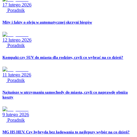
17 lutego 2026
Poradnik
Mity i fakty o oleju w automatycznej skrzyni biegów
12 lutego 2026
Poradnik
Kompakt czy SUV do miasta dla rodziny, czyli co wybrać na co dzień?
11 lutego 2026
Poradnik
Najtańsze w utrzymaniu samochody do miasta, czyli co naprawdę obniża
koszty
9 lutego 2026
Poradnik
MG HS HEV. Czy hybryda bez ładowania to najlepszy wybór na co dzień?