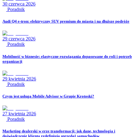
30 czerwca 2026
Poradnik
Audi Q4 e-tron: elektryczny SUV premium do miasta i na dłuższe podróże
29 czerwca 2026
Poradnik
Mobilność w biznesie: elastyczne rozwiązania dopasowane do roli i potrzeb
organizacji
29 kwietnia 2026
Poradnik
Czym jest usługa Mobile Advisor w Grupie Krotoski?
27 kwietnia 2026
Poradnik
Marketing dealerski w erze transformacji: jak dane, technologia i
doświadczenie klienta redefiniują sprzedaż samochodów