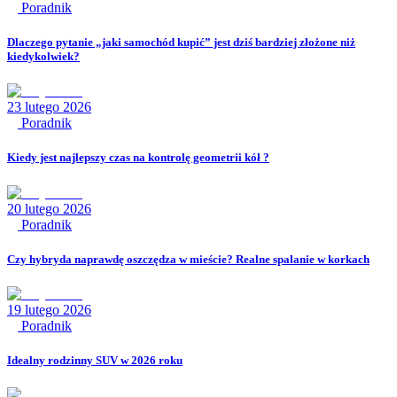
Poradnik
Dlaczego pytanie „jaki samochód kupić” jest dziś bardziej złożone niż
kiedykolwiek?
23 lutego 2026
Poradnik
Kiedy jest najlepszy czas na kontrolę geometrii kół ?
20 lutego 2026
Poradnik
Czy hybryda naprawdę oszczędza w mieście? Realne spalanie w korkach
19 lutego 2026
Poradnik
Idealny rodzinny SUV w 2026 roku