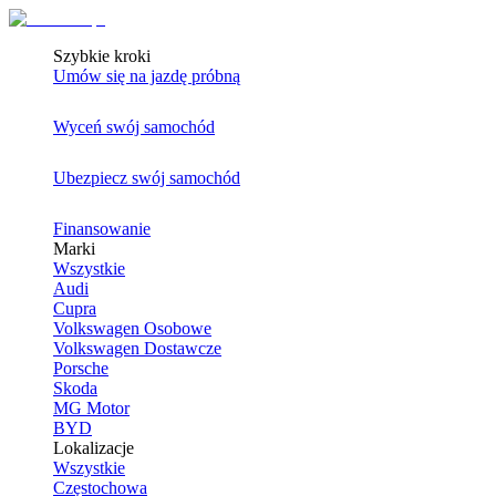
Szybkie kroki
Umów się na jazdę próbną
Wyceń swój samochód
Ubezpiecz swój samochód
Finansowanie
Marki
Wszystkie
Audi
Cupra
Volkswagen Osobowe
Volkswagen Dostawcze
Porsche
Skoda
MG Motor
BYD
Lokalizacje
Wszystkie
Częstochowa