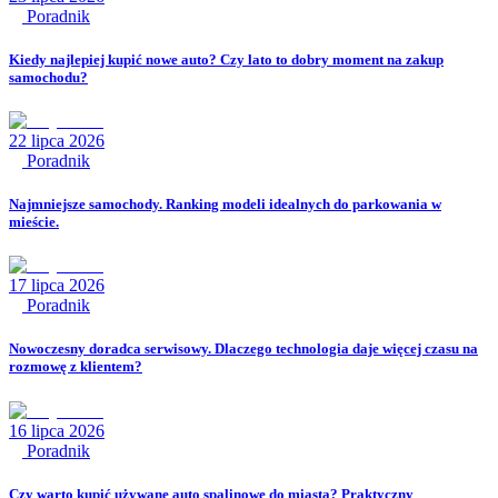
Poradnik
Kiedy najlepiej kupić nowe auto? Czy lato to dobry moment na zakup
samochodu?
22 lipca 2026
Poradnik
Najmniejsze samochody. Ranking modeli idealnych do parkowania w
mieście.
17 lipca 2026
Poradnik
Nowoczesny doradca serwisowy. Dlaczego technologia daje więcej czasu na
rozmowę z klientem?
16 lipca 2026
Poradnik
Czy warto kupić używane auto spalinowe do miasta? Praktyczny