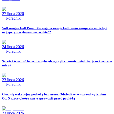
27 lipca 2026
Poradnik
Volkswagen Golf Pure. Dlaczego ta wersja kultowego kompaktu może być
najlepszym wyborem na co dzień?
24 lipca 2026
Poradnik
Serwis i trwałość baterii w hybrydzie, czyli co musisz wiedzieć jako kierowca
miejski
23 lipca 2026
Poradnik
Ciesz się wakacyjną podróżą bez stresu. Odwiedź serwis przed wyjazdem.
Oto 5 rzeczy, które warto sprawdzić przed podróżą
23 lipca 2026