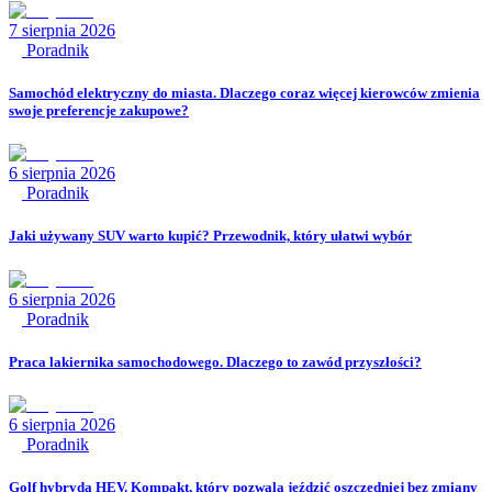
7 sierpnia 2026
Poradnik
Samochód elektryczny do miasta. Dlaczego coraz więcej kierowców zmienia
swoje preferencje zakupowe?
6 sierpnia 2026
Poradnik
Jaki używany SUV warto kupić? Przewodnik, który ułatwi wybór
6 sierpnia 2026
Poradnik
Praca lakiernika samochodowego. Dlaczego to zawód przyszłości?
6 sierpnia 2026
Poradnik
Golf hybryda HEV. Kompakt, który pozwala jeździć oszczędniej bez zmiany