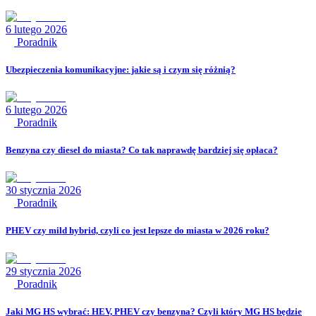
6 lutego 2026
Poradnik
Ubezpieczenia komunikacyjne: jakie są i czym się różnią?
6 lutego 2026
Poradnik
Benzyna czy diesel do miasta? Co tak naprawdę bardziej się opłaca?
30 stycznia 2026
Poradnik
PHEV czy mild hybrid, czyli co jest lepsze do miasta w 2026 roku?
29 stycznia 2026
Poradnik
Jaki MG HS wybrać: HEV, PHEV czy benzyna? Czyli który MG HS będzie