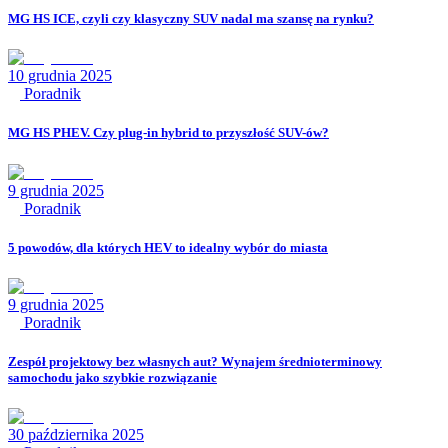
MG HS ICE, czyli czy klasyczny SUV nadal ma szansę na rynku?
10 grudnia 2025
Poradnik
MG HS PHEV. Czy plug-in hybrid to przyszłość SUV-ów?
9 grudnia 2025
Poradnik
5 powodów, dla których HEV to idealny wybór do miasta
9 grudnia 2025
Poradnik
Zespół projektowy bez własnych aut? Wynajem średnioterminowy
samochodu jako szybkie rozwiązanie
30 października 2025