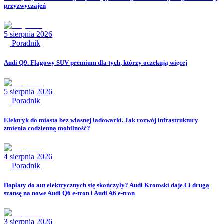
przyzwyczajeń
5 sierpnia 2026
Poradnik
Audi Q9. Flagowy SUV premium dla tych, którzy oczekują więcej
5 sierpnia 2026
Poradnik
Elektryk do miasta bez własnej ładowarki. Jak rozwój infrastruktury
zmienia codzienną mobilność?
4 sierpnia 2026
Poradnik
Dopłaty do aut elektrycznych się skończyły? Audi Krotoski daje Ci drugą
szansę na nowe Audi Q6 e-tron i Audi A6 e-tron
3 sierpnia 2026