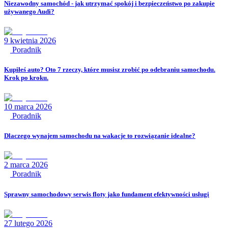
Niezawodny samochód - jak utrzymać spokój i bezpieczeństwo po zakupie
używanego Audi?
9 kwietnia 2026
Poradnik
Kupiłeś auto? Oto 7 rzeczy, które musisz zrobić po odebraniu samochodu.
Krok po kroku.
10 marca 2026
Poradnik
Dlaczego wynajem samochodu na wakacje to rozwiązanie idealne?
2 marca 2026
Poradnik
Sprawny samochodowy serwis floty jako fundament efektywności usługi
27 lutego 2026