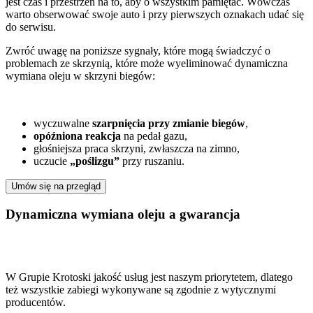
jest czas i przestrzeń na to, aby o wszystkim pamiętać. Wówczas
warto obserwować swoje auto i przy pierwszych oznakach udać się
do serwisu.
Zwróć uwagę na poniższe sygnały, które mogą świadczyć o
problemach ze skrzynią, które może wyeliminować dynamiczna
wymiana oleju w skrzyni biegów:
wyczuwalne
szarpnięcia przy zmianie biegów
,
opóźniona reakcja
na pedał gazu,
głośniejsza praca skrzyni, zwłaszcza na zimno,
uczucie
„poślizgu”
przy ruszaniu.
Umów się na przegląd
Dynamiczna wymiana oleju a gwarancja
W Grupie Krotoski jakość usług jest naszym priorytetem, dlatego
też wszystkie zabiegi wykonywane są zgodnie z wytycznymi
producentów.