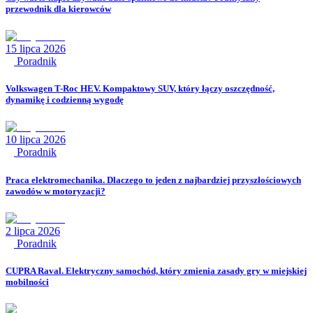
przewodnik dla kierowców
15 lipca 2026
Poradnik
Volkswagen T-Roc HEV. Kompaktowy SUV, który łączy oszczędność,
dynamikę i codzienną wygodę
10 lipca 2026
Poradnik
Praca elektromechanika. Dlaczego to jeden z najbardziej przyszłościowych
zawodów w motoryzacji?
2 lipca 2026
Poradnik
CUPRA Raval. Elektryczny samochód, który zmienia zasady gry w miejskiej
mobilności