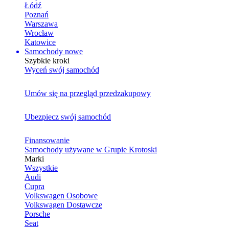
Łódź
Poznań
Warszawa
Wrocław
Katowice
Samochody nowe
Szybkie kroki
Wyceń swój samochód
Umów się na przegląd przedzakupowy
Ubezpiecz swój samochód
Finansowanie
Samochody używane w Grupie Krotoski
Marki
Wszystkie
Audi
Cupra
Volkswagen Osobowe
Volkswagen Dostawcze
Porsche
Seat