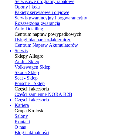
Serwisowe programy rabatowe
Opony i koła
Pakiety serwisowe i olejowe
Serwis gwarancyjny i pogwarancyjny
Rozszerzona gwarancja
Auto Detailing
Centrum napraw powypadkowych
Usługi blacharsko-lakiernicze
Centrum Napraw Akumulatorów
Serwis
Sklepy Allegro
Audi - Sklep
Volkswagen Sklep
Skoda Sklep
Seat - Sklep
Porsche - Sklep
Części i akcesoria
Części zamienne NORA B2B
Części i akcesoria
Kariera
Grupa Krotoski
Salony
Kontakt
O nas
Blog i aktualności