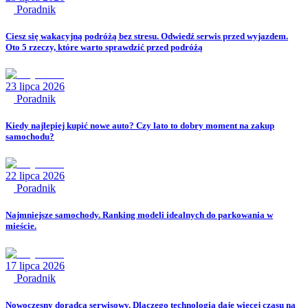
Poradnik
Ciesz się wakacyjną podróżą bez stresu. Odwiedź serwis przed wyjazdem.
Oto 5 rzeczy, które warto sprawdzić przed podróżą
23 lipca 2026
Poradnik
Kiedy najlepiej kupić nowe auto? Czy lato to dobry moment na zakup
samochodu?
22 lipca 2026
Poradnik
Najmniejsze samochody. Ranking modeli idealnych do parkowania w
mieście.
17 lipca 2026
Poradnik
Nowoczesny doradca serwisowy. Dlaczego technologia daje więcej czasu na