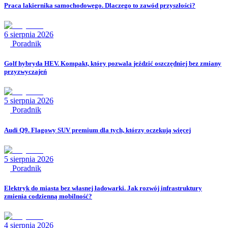
Praca lakiernika samochodowego. Dlaczego to zawód przyszłości?
6 sierpnia 2026
Poradnik
Golf hybryda HEV. Kompakt, który pozwala jeździć oszczędniej bez zmiany
przyzwyczajeń
5 sierpnia 2026
Poradnik
Audi Q9. Flagowy SUV premium dla tych, którzy oczekują więcej
5 sierpnia 2026
Poradnik
Elektryk do miasta bez własnej ładowarki. Jak rozwój infrastruktury
zmienia codzienną mobilność?
4 sierpnia 2026