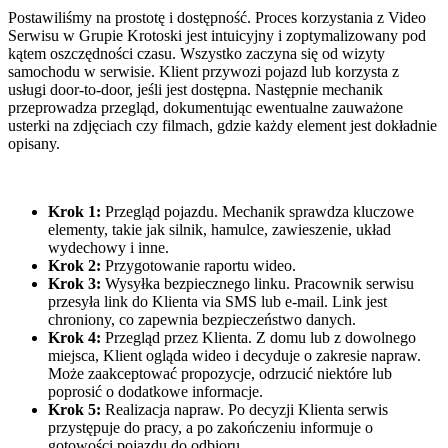
Postawiliśmy na prostotę i dostępność. Proces korzystania z Video
Serwisu w Grupie Krotoski jest intuicyjny i zoptymalizowany pod
kątem oszczędności czasu. Wszystko zaczyna się od wizyty
samochodu w serwisie. Klient przywozi pojazd lub korzysta z
usługi door-to-door, jeśli jest dostępna. Następnie mechanik
przeprowadza przegląd, dokumentując ewentualne zauważone
usterki na zdjęciach czy filmach, gdzie każdy element jest dokładnie
opisany.
Krok 1:
Przegląd pojazdu. Mechanik sprawdza kluczowe
elementy, takie jak silnik, hamulce, zawieszenie, układ
wydechowy i inne.
Krok 2:
Przygotowanie raportu wideo.
Krok 3:
Wysyłka bezpiecznego linku. Pracownik serwisu
przesyła link do Klienta via SMS lub e-mail. Link jest
chroniony, co zapewnia bezpieczeństwo danych.
Krok 4:
Przegląd przez Klienta. Z domu lub z dowolnego
miejsca, Klient ogląda wideo i decyduje o zakresie napraw.
Może zaakceptować propozycje, odrzucić niektóre lub
poprosić o dodatkowe informacje.
Krok 5:
Realizacja napraw. Po decyzji Klienta serwis
przystępuje do pracy, a po zakończeniu informuje o
gotowości pojazdu do odbioru.