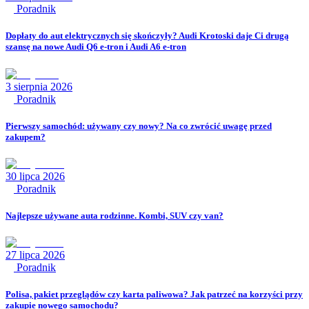
Poradnik
Dopłaty do aut elektrycznych się skończyły? Audi Krotoski daje Ci drugą
szansę na nowe Audi Q6 e-tron i Audi A6 e-tron
3 sierpnia 2026
Poradnik
Pierwszy samochód: używany czy nowy? Na co zwrócić uwagę przed
zakupem?
30 lipca 2026
Poradnik
Najlepsze używane auta rodzinne. Kombi, SUV czy van?
27 lipca 2026
Poradnik
Polisa, pakiet przeglądów czy karta paliwowa? Jak patrzeć na korzyści przy
zakupie nowego samochodu?