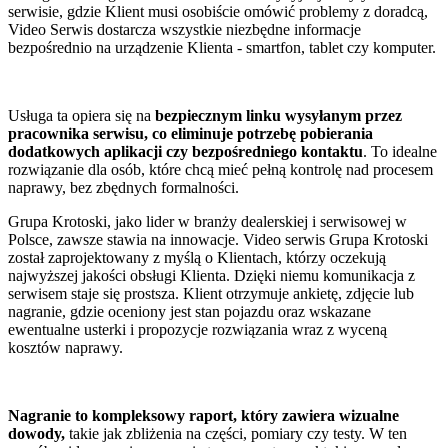
serwisie, gdzie Klient musi osobiście omówić problemy z doradcą,
Video Serwis dostarcza wszystkie niezbędne informacje
bezpośrednio na urządzenie Klienta - smartfon, tablet czy komputer.
Usługa ta opiera się na
bezpiecznym linku wysyłanym przez
pracownika serwisu, co eliminuje potrzebę pobierania
dodatkowych aplikacji czy bezpośredniego kontaktu
. To idealne
rozwiązanie dla osób, które chcą mieć pełną kontrolę nad procesem
naprawy, bez zbędnych formalności.
Grupa Krotoski, jako lider w branży dealerskiej i serwisowej w
Polsce, zawsze stawia na innowacje. Video serwis Grupa Krotoski
został zaprojektowany z myślą o Klientach, którzy oczekują
najwyższej jakości obsługi Klienta. Dzięki niemu komunikacja z
serwisem staje się prostsza. Klient otrzymuje ankietę, zdjęcie lub
nagranie, gdzie oceniony jest stan pojazdu oraz wskazane
ewentualne usterki i propozycje rozwiązania wraz z wyceną
kosztów naprawy.
Nagranie to kompleksowy raport, który zawiera wizualne
dowody,
takie jak zbliżenia na części, pomiary czy testy. W ten