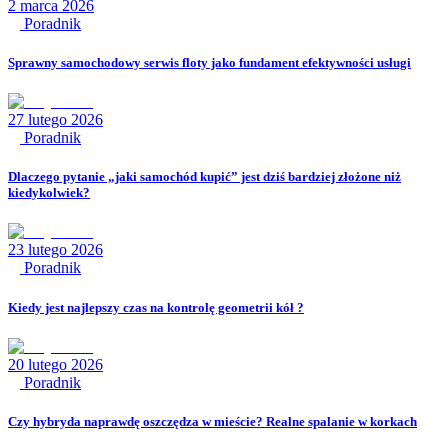
2 marca 2026
Poradnik
Sprawny samochodowy serwis floty jako fundament efektywności usługi
27 lutego 2026
Poradnik
Dlaczego pytanie „jaki samochód kupić” jest dziś bardziej złożone niż
kiedykolwiek?
23 lutego 2026
Poradnik
Kiedy jest najlepszy czas na kontrolę geometrii kół ?
20 lutego 2026
Poradnik
Czy hybryda naprawdę oszczędza w mieście? Realne spalanie w korkach