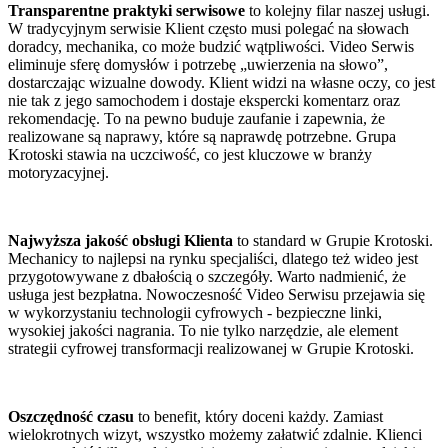
Transparentne praktyki serwisowe
to kolejny filar naszej usługi.
W tradycyjnym serwisie Klient często musi polegać na słowach
doradcy, mechanika, co może budzić wątpliwości. Video Serwis
eliminuje sferę domysłów i potrzebę „uwierzenia na słowo”,
dostarczając wizualne dowody. Klient widzi na własne oczy, co jest
nie tak z jego samochodem i dostaje ekspercki komentarz oraz
rekomendację. To na pewno buduje zaufanie i zapewnia, że
realizowane są naprawy, które są naprawdę potrzebne. Grupa
Krotoski stawia na uczciwość, co jest kluczowe w branży
motoryzacyjnej.
Najwyższa jakość obsługi Klienta
to standard w Grupie Krotoski.
Mechanicy to najlepsi na rynku specjaliści, dlatego też wideo jest
przygotowywane z dbałością o szczegóły. Warto nadmienić, że
usługa jest bezpłatna. Nowoczesność Video Serwisu przejawia się
w wykorzystaniu technologii cyfrowych - bezpieczne linki,
wysokiej jakości nagrania. To nie tylko narzędzie, ale element
strategii cyfrowej transformacji realizowanej w Grupie Krotoski.
Oszczędność czasu
to benefit, który doceni każdy. Zamiast
wielokrotnych wizyt, wszystko możemy załatwić zdalnie. Klienci