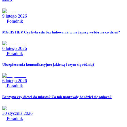
9 lutego 2026
Poradnik
MG HS HEV. Czy hybryda bez ładowania to najlepszy wybór na co dzień?
6 lutego 2026
Poradnik
Ubezpieczenia komunikacyjne: jakie są i czym się różnią?
6 lutego 2026
Poradnik
Benzyna czy diesel do miasta? Co tak naprawdę bardziej się opłaca?
30 stycznia 2026
Poradnik