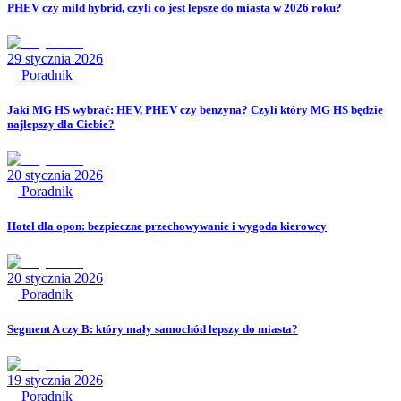
PHEV czy mild hybrid, czyli co jest lepsze do miasta w 2026 roku?
29 stycznia 2026
Poradnik
Jaki MG HS wybrać: HEV, PHEV czy benzyna? Czyli który MG HS będzie
najlepszy dla Ciebie?
20 stycznia 2026
Poradnik
Hotel dla opon: bezpieczne przechowywanie i wygoda kierowcy
20 stycznia 2026
Poradnik
Segment A czy B: który mały samochód lepszy do miasta?
19 stycznia 2026
Poradnik