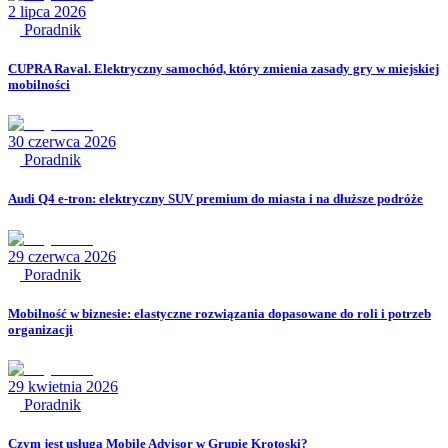
2 lipca 2026
Poradnik
CUPRA Raval. Elektryczny samochód, który zmienia zasady gry w miejskiej
mobilności
30 czerwca 2026
Poradnik
Audi Q4 e-tron: elektryczny SUV premium do miasta i na dłuższe podróże
29 czerwca 2026
Poradnik
Mobilność w biznesie: elastyczne rozwiązania dopasowane do roli i potrzeb
organizacji
29 kwietnia 2026
Poradnik
Czym jest usługa Mobile Advisor w Grupie Krotoski?