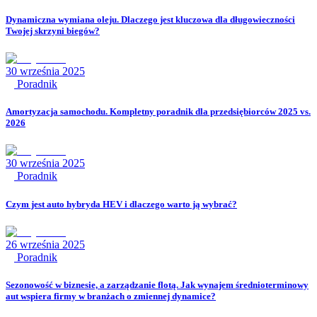
Dynamiczna wymiana oleju. Dlaczego jest kluczowa dla długowieczności
Twojej skrzyni biegów?
30 września 2025
Poradnik
Amortyzacja samochodu. Kompletny poradnik dla przedsiębiorców 2025 vs.
2026
30 września 2025
Poradnik
Czym jest auto hybryda HEV i dlaczego warto ją wybrać?
26 września 2025
Poradnik
Sezonowość w biznesie, a zarządzanie flotą. Jak wynajem średnioterminowy
aut wspiera firmy w branżach o zmiennej dynamice?