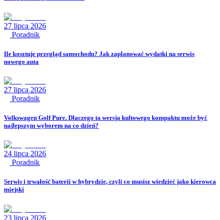
27 lipca 2026
Poradnik
Ile kosztuje przegląd samochodu? Jak zaplanować wydatki na serwis
nowego auta
27 lipca 2026
Poradnik
Volkswagen Golf Pure. Dlaczego ta wersja kultowego kompaktu może być
najlepszym wyborem na co dzień?
24 lipca 2026
Poradnik
Serwis i trwałość baterii w hybrydzie, czyli co musisz wiedzieć jako kierowca
miejski
23 lipca 2026