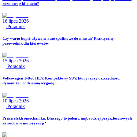
rozmowę z klientem?
16 lipca 2026
Poradnik
Czy warto kupić używane auto spalinowe do miasta? Praktyczny
przewodnik dla kierowców
15 lipca 2026
Poradnik
Volkswagen T-Roc HEV. Kompaktowy SUV, który łączy oszczędność,
dynamikę i codzienną wygodę
10 lipca 2026
Poradnik
Praca elektromechanika. Dlaczego to jeden z najbardziej przyszłościowych
zawodów w motoryzacji?