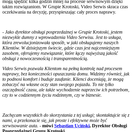
mogą spędzić kilka godzin mniej na procesie serwisowym dzięki
takim rozwiązaniom. W Grupie Krotoski, Video Serwis skraca czas
oczekiwania na decyzję, przyspieszając cały proces naprawy.
-
Jako dyrektor obsługi posprzedażnej w Grupie Krotoski, jestem
niezwykle dumny z wprowadzenia Video Serwisu. Jest to usługa,
która zrewolucjonizowała sposób, w jaki obsługujemy naszych
Klientów. W dzisiejszym świecie, gdzie czas jest najcenniejszym
zasobem, oferujemy rozwiązanie, które łączy najwyższą jakość
obsługi z nowoczesnością i transparentnością.
Video Serwis pozwala Klientom na pełną kontrolę nad procesem
naprawy, bez konieczności opuszczania domu. Widzimy również, jak
to podnosi komfort i buduje zaufanie. Klienci doceniają, że mogą
zobaczyć na własne oczy stan swojego pojazdu. To nie tylko
oszczędność czasu, ale także wychodzenie naprzeciw ich potrzebom,
czy to w codziennym życiu rodzinnym, czy w biznesie.
Zachęcam wszystkich do skorzystania z tej usługi; skontaktujcie się z
nami, a przekonacie się, jak proste i efektywne może być
serwisowanie auta.
-
mówi
Sebastian Uciński
, Dyrektor Obsługi
Posprzedażnej Grupy Krotoski.