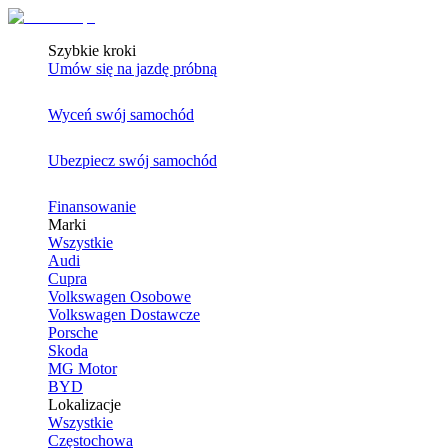
Szybkie kroki
Umów się na jazdę próbną
Wyceń swój samochód
Ubezpiecz swój samochód
Finansowanie
Marki
Wszystkie
Audi
Cupra
Volkswagen Osobowe
Volkswagen Dostawcze
Porsche
Skoda
MG Motor
BYD
Lokalizacje
Wszystkie
Częstochowa