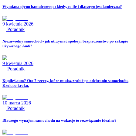
Wymiana płynu hamulcowego: kiedy, co ile i dlaczego jest konieczna?
9 kwietnia 2026
Poradnik
Niezawodny samochód - jak utrzymać spokój i bezpieczeństwo po zakupie
używanego Audi?
9 kwietnia 2026
Poradnik
Kupiłeś auto? Oto 7 rzeczy, które musisz zrobić po odebraniu samochodu.
Krok po kroku.
10 marca 2026
Poradnik
Dlaczego wynajem samochodu na wakacje to rozwiązanie idealne?