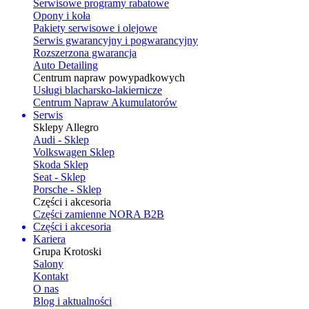
Serwisowe programy rabatowe
Opony i koła
Pakiety serwisowe i olejowe
Serwis gwarancyjny i pogwarancyjny
Rozszerzona gwarancja
Auto Detailing
Centrum napraw powypadkowych
Usługi blacharsko-lakiernicze
Centrum Napraw Akumulatorów
Serwis
Sklepy Allegro
Audi - Sklep
Volkswagen Sklep
Skoda Sklep
Seat - Sklep
Porsche - Sklep
Części i akcesoria
Części zamienne NORA B2B
Części i akcesoria
Kariera
Grupa Krotoski
Salony
Kontakt
O nas
Blog i aktualności