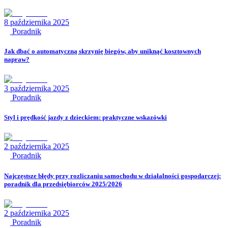
8 października 2025
Poradnik
Jak dbać o automatyczną skrzynię biegów, aby uniknąć kosztownych
napraw?
3 października 2025
Poradnik
Styl i prędkość jazdy z dzieckiem: praktyczne wskazówki
2 października 2025
Poradnik
Najczęstsze błędy przy rozliczaniu samochodu w działalności gospodarczej:
poradnik dla przedsiębiorców 2025/2026
2 października 2025
Poradnik