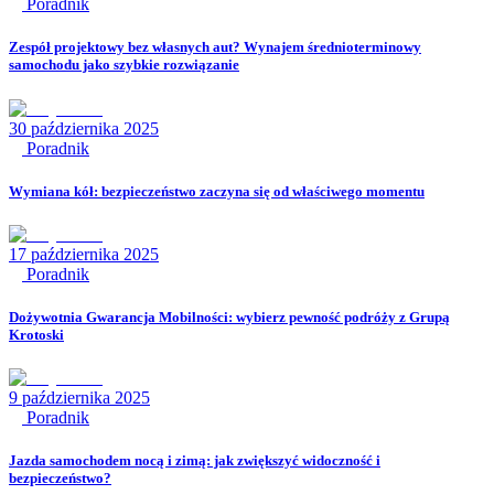
Poradnik
Zespół projektowy bez własnych aut? Wynajem średnioterminowy
samochodu jako szybkie rozwiązanie
30 października 2025
Poradnik
Wymiana kół: bezpieczeństwo zaczyna się od właściwego momentu
17 października 2025
Poradnik
Dożywotnia Gwarancja Mobilności: wybierz pewność podróży z Grupą
Krotoski
9 października 2025
Poradnik
Jazda samochodem nocą i zimą: jak zwiększyć widoczność i
bezpieczeństwo?