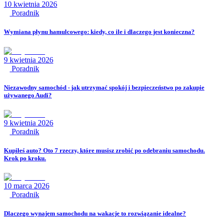
10 kwietnia 2026
Poradnik
Wymiana płynu hamulcowego: kiedy, co ile i dlaczego jest konieczna?
9 kwietnia 2026
Poradnik
Niezawodny samochód - jak utrzymać spokój i bezpieczeństwo po zakupie
używanego Audi?
9 kwietnia 2026
Poradnik
Kupiłeś auto? Oto 7 rzeczy, które musisz zrobić po odebraniu samochodu.
Krok po kroku.
10 marca 2026
Poradnik
Dlaczego wynajem samochodu na wakacje to rozwiązanie idealne?