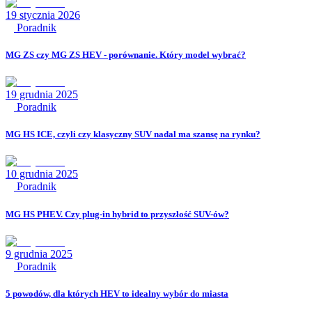
19 stycznia 2026
Poradnik
MG ZS czy MG ZS HEV - porównanie. Który model wybrać?
19 grudnia 2025
Poradnik
MG HS ICE, czyli czy klasyczny SUV nadal ma szansę na rynku?
10 grudnia 2025
Poradnik
MG HS PHEV. Czy plug-in hybrid to przyszłość SUV-ów?
9 grudnia 2025
Poradnik
5 powodów, dla których HEV to idealny wybór do miasta