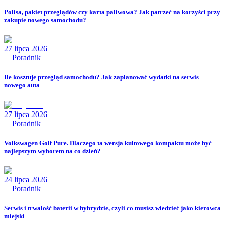
Polisa, pakiet przeglądów czy karta paliwowa? Jak patrzeć na korzyści przy
zakupie nowego samochodu?
27 lipca 2026
Poradnik
Ile kosztuje przegląd samochodu? Jak zaplanować wydatki na serwis
nowego auta
27 lipca 2026
Poradnik
Volkswagen Golf Pure. Dlaczego ta wersja kultowego kompaktu może być
najlepszym wyborem na co dzień?
24 lipca 2026
Poradnik
Serwis i trwałość baterii w hybrydzie, czyli co musisz wiedzieć jako kierowca
miejski