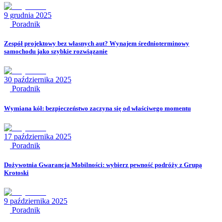
9 grudnia 2025
Poradnik
Zespół projektowy bez własnych aut? Wynajem średnioterminowy
samochodu jako szybkie rozwiązanie
30 października 2025
Poradnik
Wymiana kół: bezpieczeństwo zaczyna się od właściwego momentu
17 października 2025
Poradnik
Dożywotnia Gwarancja Mobilności: wybierz pewność podróży z Grupą
Krotoski
9 października 2025
Poradnik