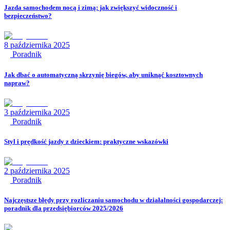
Jazda samochodem nocą i zimą: jak zwiększyć widoczność i
bezpieczeństwo?
8 października 2025
Poradnik
Jak dbać o automatyczną skrzynię biegów, aby uniknąć kosztownych
napraw?
3 października 2025
Poradnik
Styl i prędkość jazdy z dzieckiem: praktyczne wskazówki
2 października 2025
Poradnik
Najczęstsze błędy przy rozliczaniu samochodu w działalności gospodarczej:
poradnik dla przedsiębiorców 2025/2026