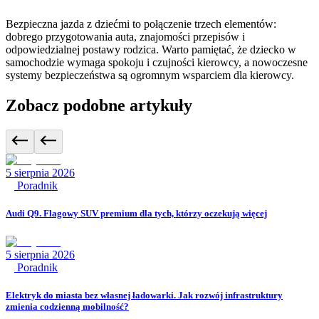
Bezpieczna jazda z dziećmi to połączenie trzech elementów:
dobrego przygotowania auta, znajomości przepisów i
odpowiedzialnej postawy rodzica. Warto pamiętać, że dziecko w
samochodzie wymaga spokoju i czujności kierowcy, a nowoczesne
systemy bezpieczeństwa są ogromnym wsparciem dla kierowcy.
Zobacz podobne artykuły
5 sierpnia 2026
Poradnik
Audi Q9. Flagowy SUV premium dla tych, którzy oczekują więcej
5 sierpnia 2026
Poradnik
Elektryk do miasta bez własnej ładowarki. Jak rozwój infrastruktury
zmienia codzienną mobilność?