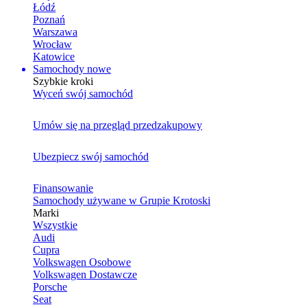
Łódź
Poznań
Warszawa
Wrocław
Katowice
Samochody nowe
Szybkie kroki
Wyceń swój samochód
Umów się na przegląd przedzakupowy
Ubezpiecz swój samochód
Finansowanie
Samochody używane w Grupie Krotoski
Marki
Wszystkie
Audi
Cupra
Volkswagen Osobowe
Volkswagen Dostawcze
Porsche
Seat