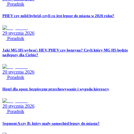
Poradnik
PHEV czy mild hybrid, czyli co jest lepsze do miasta w 2026 roku?
29 stycznia 2026
Poradnik
Jaki MG HS wybrać: HEV, PHEV czy benzyna? Czyli który MG HS będzie
najlepszy dla Ciebie?
20 stycznia 2026
Poradnik
Hotel dla opon: bezpieczne przechowywanie i wygoda kierowcy
20 stycznia 2026
Poradnik
Segment A czy B: który mały samochód lepszy do miasta?