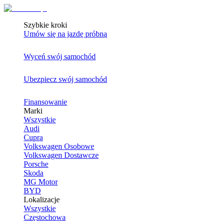
Szybkie kroki
Umów się na jazdę próbną
Wyceń swój samochód
Ubezpiecz swój samochód
Finansowanie
Marki
Wszystkie
Audi
Cupra
Volkswagen Osobowe
Volkswagen Dostawcze
Porsche
Skoda
MG Motor
BYD
Lokalizacje
Wszystkie
Częstochowa