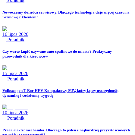
Poradnik
Nowoczesny doradca serwisowy. Dlaczego technologia daje więcej czasu na
rozmowę z klientem?
16 lipca 2026
Poradnik
Czy warto kupić używane auto spalinowe do miasta? Praktyczny
przewodnik dla kierowców
15 lipca 2026
Poradnik
Volkswagen T-Roc HEV. Kompaktowy SUV, który łączy oszczędność,
dynamikę i codzienną wygodę
10 lipca 2026
Poradnik
Praca elektromechanika. Dlaczego to jeden z najbardziej przyszłościowych
zawodów w motoryzacji?