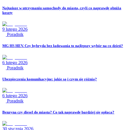
Najtańsze w utrzymaniu samochody do miasta, czyli co naprawdę obniża
koszty
9 lutego 2026
Poradnik
MG HS HEV. Czy hybryda bez ładowania to najlepszy wybór na co dzień?
6 lutego 2026
Poradnik
Ubezpieczenia komunikacyjne: jakie są i czym się różnią?
6 lutego 2026
Poradnik
Benzyna czy diesel do miasta? Co tak naprawdę bardziej się opłaca?
30 stycznia 2026