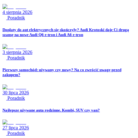
4 sierpnia 2026
Poradnik
Dopłaty do aut elektrycznych się skończyły? Audi Krotoski daje Ci drugą
szansę na nowe Audi Q6 e-tron i Audi A6 e-tron
3 sierpnia 2026
Poradnik
Pierwszy samochód: używany czy nowy? Na co zwrócić uwagę przed
zakupem?
30 lipca 2026
Poradnik
Najlepsze używane auta rodzinne. Kombi, SUV czy van?
27 lipca 2026
Poradnik