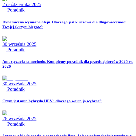
2 października 2025
Poradnik
Dynamiczna wymiana oleju. Dlaczego jest kluczowa dla długowieczności
Twojej skrzyni biegów?
30 września 2025
Poradnik
Amortyzacja samochodu. Kompletny poradnik dla przedsiębiorców 2025 vs.
2026
30 września 2025
Poradnik
Czym jest auto hybryda HEV i dlaczego warto ją wybrać?
26 września 2025
Poradnik
Sezonowość w biznesie, a zarządzanie flotą. Jak wynajem średnioterminowy