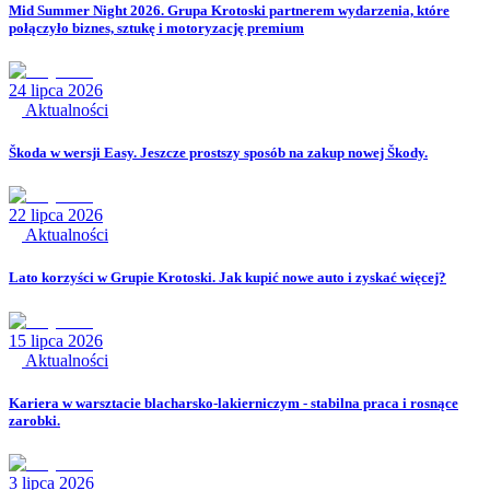
Mid Summer Night 2026. Grupa Krotoski partnerem wydarzenia, które
połączyło biznes, sztukę i motoryzację premium
24 lipca 2026
Aktualności
Škoda w wersji Easy. Jeszcze prostszy sposób na zakup nowej Škody.
22 lipca 2026
Aktualności
Lato korzyści w Grupie Krotoski. Jak kupić nowe auto i zyskać więcej?
15 lipca 2026
Aktualności
Kariera w warsztacie blacharsko-lakierniczym - stabilna praca i rosnące
zarobki.
3 lipca 2026