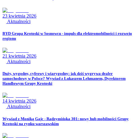
23 kwietnia 2026
Aktualności
BYD Grupa Krotoski w Sosnowcu - impuls dla elektromobilności i rozwoju
regionu
21 kwietnia 2026
Aktualności
Duży, wygodny, cyfrowy i wiarygodny: jak dziś wygrywa dealer
samochodowy w Polsce? Wywiad z Łukaszem Lehmanem, Dyrektorem
Handlowym Grupy Krotoski
14 kwietnia 2026
Aktualności
Wywiad z Moniką Gajc - Radzymińska 301: nowy hub mobilności Grupy
Krotoski na rynku warszawskim