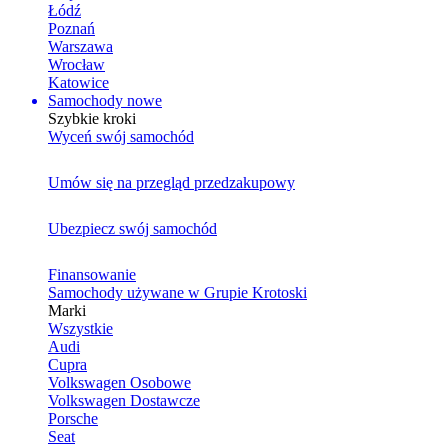
Łódź
Poznań
Warszawa
Wrocław
Katowice
Samochody nowe
Szybkie kroki
Wyceń swój samochód
Umów się na przegląd przedzakupowy
Ubezpiecz swój samochód
Finansowanie
Samochody używane w Grupie Krotoski
Marki
Wszystkie
Audi
Cupra
Volkswagen Osobowe
Volkswagen Dostawcze
Porsche
Seat