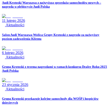
Audi Krotoski Warszawa z najwyższą sprzedażą samochodów nowych –
nagroda w plebiscycie Audi Polska
11 lutego 2026
Aktualności
Salon Audi Warszawa-Wolica Grupy Krotoski z nagrodą za najwyższy
poziom zadowolenia Klienta
6 lutego 2026
Aktualności
Grupa Krotoski z trzema nagrodami w ramach konkursu Dealer Roku 2025
Audi Polska
23 stycznia 2026
Aktualności
Grupa Krotoski przekazuje kolejne samochody dla WOŚP i hospicjów
dziecięcych