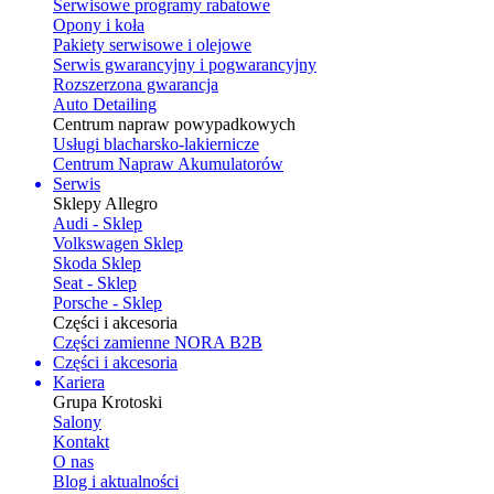
Serwisowe programy rabatowe
Opony i koła
Pakiety serwisowe i olejowe
Serwis gwarancyjny i pogwarancyjny
Rozszerzona gwarancja
Auto Detailing
Centrum napraw powypadkowych
Usługi blacharsko-lakiernicze
Centrum Napraw Akumulatorów
Serwis
Sklepy Allegro
Audi - Sklep
Volkswagen Sklep
Skoda Sklep
Seat - Sklep
Porsche - Sklep
Części i akcesoria
Części zamienne NORA B2B
Części i akcesoria
Kariera
Grupa Krotoski
Salony
Kontakt
O nas
Blog i aktualności