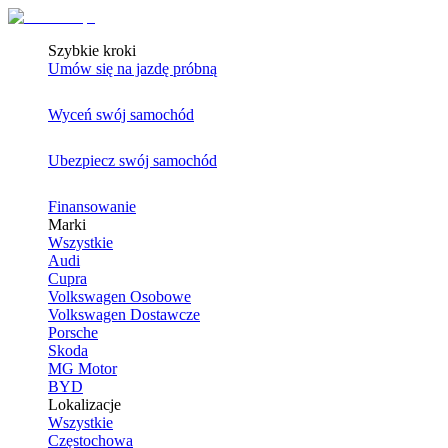
Szybkie kroki
Umów się na jazdę próbną
Wyceń swój samochód
Ubezpiecz swój samochód
Finansowanie
Marki
Wszystkie
Audi
Cupra
Volkswagen Osobowe
Volkswagen Dostawcze
Porsche
Skoda
MG Motor
BYD
Lokalizacje
Wszystkie
Częstochowa