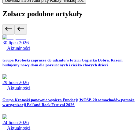
Odwiedź salon Audi przy Radzymińskiej 301
Zobacz podobne artykuły
30 lipca 2026
Aktualności
Grupa Krotoski zaprasza do udziału w loterii Cegiełka Dobra. Razem
budujemy nowy dom dla porzuconych i ciężko chorych dzieci
29 lipca 2026
Aktualności
Grupa Krotoski ponownie wspiera Fundację WOŚP. 20 samochodów pomoże
w organizacji Pol'and'Rock Festival 2026
24 lipca 2026
Aktualności