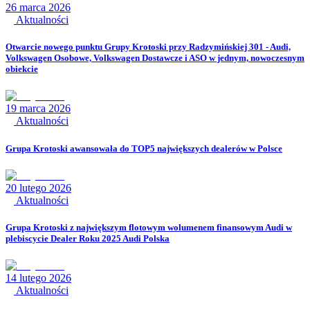
26 marca 2026
Aktualności
Otwarcie nowego punktu Grupy Krotoski przy Radzymińskiej 301 - Audi,
Volkswagen Osobowe, Volkswagen Dostawcze i ASO w jednym, nowoczesnym
obiekcie
19 marca 2026
Aktualności
Grupa Krotoski awansowała do TOP5 największych dealerów w Polsce
20 lutego 2026
Aktualności
Grupa Krotoski z największym flotowym wolumenem finansowym Audi w
plebiscycie Dealer Roku 2025 Audi Polska
14 lutego 2026
Aktualności