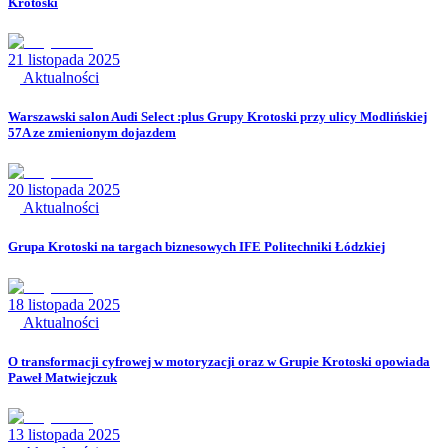
Krotoski
21 listopada 2025
Aktualności
Warszawski salon Audi Select :plus Grupy Krotoski przy ulicy Modlińskiej
57A ze zmienionym dojazdem
20 listopada 2025
Aktualności
Grupa Krotoski na targach biznesowych IFE Politechniki Łódzkiej
18 listopada 2025
Aktualności
O transformacji cyfrowej w motoryzacji oraz w Grupie Krotoski opowiada
Paweł Matwiejczuk
13 listopada 2025