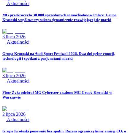
Aktualności
MG przekroczyło 30 000 sprzedanych samochodów w Polsce. Grupa
Krotoski współtworzy sukces dynamicznie rozwijającej się marki
3 lipca 2026
Aktualności
Grupa Krotoski na Audi Sport Festiwal 2026. Dwa dni pełne emocji,
technologii i spotkań z pasjonatami marki
3 lipca 2026
Aktualności
Piotr Żyła odebrał MG Cyberster z salonu MG Grupy Krotoski w
Warszawie
2 lipca 2026
Aktualności
Grupa Krotoski ponownie bez spalin. Razem ograniczyliśmy emisję CO₂ o