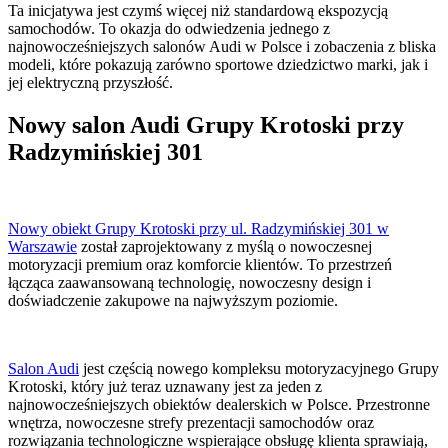
Ta inicjatywa jest czymś więcej niż standardową ekspozycją
samochodów. To okazja do odwiedzenia jednego z
najnowocześniejszych salonów Audi w Polsce i zobaczenia z bliska
modeli, które pokazują zarówno sportowe dziedzictwo marki, jak i
jej elektryczną przyszłość.
Nowy salon Audi Grupy Krotoski przy
Radzymińskiej 301
Nowy obiekt Grupy Krotoski przy ul. Radzymińskiej 301 w
Warszawie
został zaprojektowany z myślą o nowoczesnej
motoryzacji premium oraz komforcie klientów. To przestrzeń
łącząca zaawansowaną technologię, nowoczesny design i
doświadczenie zakupowe na najwyższym poziomie.
Salon Audi
jest częścią nowego kompleksu motoryzacyjnego Grupy
Krotoski, który już teraz uznawany jest za jeden z
najnowocześniejszych obiektów dealerskich w Polsce. Przestronne
wnętrza, nowoczesne strefy prezentacji samochodów oraz
rozwiązania technologiczne wspierające obsługę klienta sprawiają,