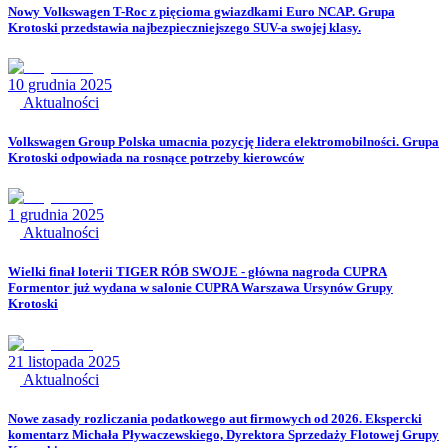
Nowy Volkswagen T-Roc z pięcioma gwiazdkami Euro NCAP. Grupa
Krotoski przedstawia najbezpieczniejszego SUV-a swojej klasy.
10 grudnia 2025
Aktualności
Volkswagen Group Polska umacnia pozycję lidera elektromobilności. Grupa
Krotoski odpowiada na rosnące potrzeby kierowców
1 grudnia 2025
Aktualności
Wielki finał loterii TIGER RÓB SWOJE - główna nagroda CUPRA
Formentor już wydana w salonie CUPRA Warszawa Ursynów Grupy
Krotoski
21 listopada 2025
Aktualności
Nowe zasady rozliczania podatkowego aut firmowych od 2026. Ekspercki
komentarz Michała Pływaczewskiego, Dyrektora Sprzedaży Flotowej Grupy