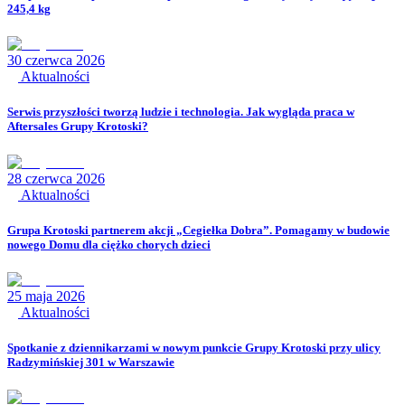
245,4 kg
30 czerwca 2026
Aktualności
Serwis przyszłości tworzą ludzie i technologia. Jak wygląda praca w
Aftersales Grupy Krotoski?
28 czerwca 2026
Aktualności
Grupa Krotoski partnerem akcji „Cegiełka Dobra”. Pomagamy w budowie
nowego Domu dla ciężko chorych dzieci
25 maja 2026
Aktualności
Spotkanie z dziennikarzami w nowym punkcie Grupy Krotoski przy ulicy
Radzymińskiej 301 w Warszawie