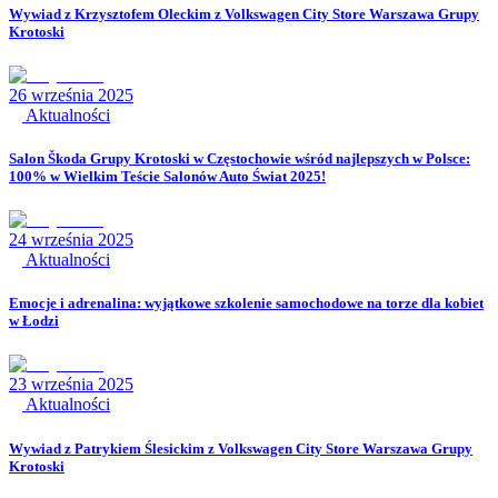
Wywiad z Krzysztofem Oleckim z Volkswagen City Store Warszawa Grupy
Krotoski
26 września 2025
Aktualności
Salon Škoda Grupy Krotoski w Częstochowie wśród najlepszych w Polsce:
100% w Wielkim Teście Salonów Auto Świat 2025!
24 września 2025
Aktualności
Emocje i adrenalina: wyjątkowe szkolenie samochodowe na torze dla kobiet
w Łodzi
23 września 2025
Aktualności
Wywiad z Patrykiem Ślesickim z Volkswagen City Store Warszawa Grupy
Krotoski