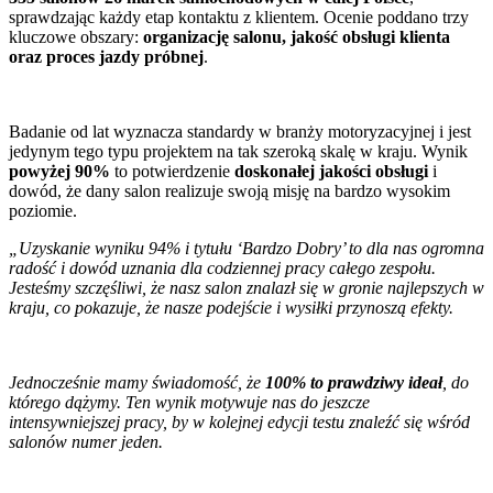
sprawdzając każdy etap kontaktu z klientem. Ocenie poddano trzy
kluczowe obszary:
organizację salonu, jakość obsługi klienta
oraz proces jazdy próbnej
.
Badanie od lat wyznacza standardy w branży motoryzacyjnej i jest
jedynym tego typu projektem na tak szeroką skalę w kraju. Wynik
powyżej 90%
to potwierdzenie
doskonałej jakości obsługi
i
dowód, że dany salon realizuje swoją misję na bardzo wysokim
poziomie.
„Uzyskanie wyniku 94% i tytułu ‘Bardzo Dobry’ to dla nas ogromna
radość i dowód uznania dla codziennej pracy całego zespołu.
Jesteśmy szczęśliwi, że nasz salon znalazł się w gronie najlepszych w
kraju, co pokazuje, że nasze podejście i wysiłki przynoszą efekty.
Jednocześnie mamy świadomość, że
100% to prawdziwy ideał
, do
którego dążymy. Ten wynik motywuje nas do jeszcze
intensywniejszej pracy, by w kolejnej edycji testu znaleźć się wśród
salonów numer jeden.