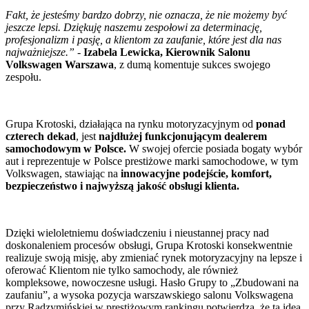
Fakt, że jesteśmy bardzo dobrzy, nie oznacza, że nie możemy być
jeszcze lepsi. Dziękuję naszemu zespołowi za determinację,
profesjonalizm i pasję, a klientom za zaufanie, które jest dla nas
najważniejsze.”
-
Izabela Lewicka,
Kierownik Salonu
Volkswagen Warszawa
, z dumą komentuje sukces swojego
zespołu.
Grupa Krotoski, działająca na rynku motoryzacyjnym od
ponad
czterech dekad
, jest
najdłużej funkcjonującym dealerem
samochodowym w Polsce.
W swojej ofercie posiada bogaty wybór
aut i reprezentuje w Polsce prestiżowe marki samochodowe, w tym
Volkswagen, stawiając na
innowacyjne podejście, komfort,
bezpieczeństwo i najwyższą jakość obsługi klienta.
Dzięki wieloletniemu doświadczeniu i nieustannej pracy nad
doskonaleniem procesów obsługi, Grupa Krotoski konsekwentnie
realizuje swoją misję, aby zmieniać rynek motoryzacyjny na lepsze i
oferować Klientom nie tylko samochody, ale również
kompleksowe, nowoczesne usługi. Hasło Grupy to „Zbudowani na
zaufaniu”, a wysoka pozycja warszawskiego salonu Volkswagena
przy Radzymińskiej w prestiżowym rankingu potwierdza, że ta idea