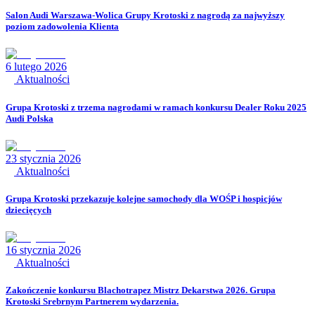
Salon Audi Warszawa-Wolica Grupy Krotoski z nagrodą za najwyższy
poziom zadowolenia Klienta
6 lutego 2026
Aktualności
Grupa Krotoski z trzema nagrodami w ramach konkursu Dealer Roku 2025
Audi Polska
23 stycznia 2026
Aktualności
Grupa Krotoski przekazuje kolejne samochody dla WOŚP i hospicjów
dziecięcych
16 stycznia 2026
Aktualności
Zakończenie konkursu Blachotrapez Mistrz Dekarstwa 2026. Grupa
Krotoski Srebrnym Partnerem wydarzenia.