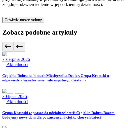
znajduje odzwierciedlenie w jej codziennej działalności.
Odwiedź nasze salony
Zobacz podobne artykuły
7 sierpnia 2026
Aktualności
Cegiełka Dobra na łamach Miesięcznika Dealer. Grupa Krotoski o
odpowiedzialnym biznesie i sile wspólnego działania.
30 lipca 2026
Aktualności
Grupa Krotoski zaprasza do udziału w loterii Cegiełka Dobra. Razem
budujemy nowy dom dla porzuconych i ciężko chorych dzieci