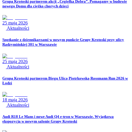
Grupa Krotoski partnerem akcji „Cegiełka Dobra”. Pomagamy w budowie
nowego Domu dla ciężko chorych dzieci
25 maja 2026
Aktualności
Spotkanie z dziennikarzami w nowym punkcie Grupy Krotoski przy ulicy
Radzymińskiej 301 w Warszawie
25 maja 2026
Aktualności
Grupa Krotoski partnerem Biegu Ulicą Piotrkowską Rossmann Run 2026 w
Łodzi
18 maja 2026
Aktualności
Audi R18 Le Mans i nowe Audi Q4 e-tron w Warszawie. Wyjątkowa
ekspozycja w nowym salonie Grupy Krotoski