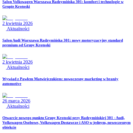
Salon Volkswagen Warszawa Radzymińska 301: komfort i technologie w
Grupie Krotoski
2 kwietnia 2026
Aktualności
Salon Audi Warszawa Radzymińska 301: nowy motoryzacyjny standard
premium od Grupy Krotoski
2 kwietnia 2026
Aktualności
Wywiad z Pawłem Matwiejczukiem: nowoczesny marketing w branży
automotive
26 marca 2026
Aktualności
Otwarcie nowego punktu Grupy Krotoski przy Radzymińskiej 301 - Audi,
Volkswagen Osobowe, Volkswagen Dostawcze i ASO w jednym, nowoczesnym
obiekcie