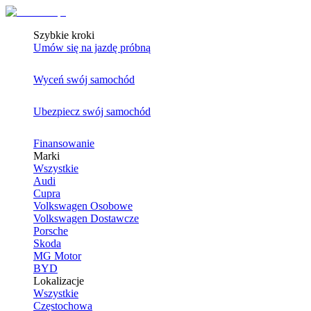
Szybkie kroki
Umów się na jazdę próbną
Wyceń swój samochód
Ubezpiecz swój samochód
Finansowanie
Marki
Wszystkie
Audi
Cupra
Volkswagen Osobowe
Volkswagen Dostawcze
Porsche
Skoda
MG Motor
BYD
Lokalizacje
Wszystkie
Częstochowa