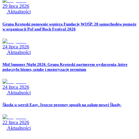
29 lipca 2026
Aktualności
Grupa Krotoski ponownie wspiera Fundację WOŚP. 20 samochodów pomoże
w organizacji Pol'and'Rock Festival 2026
24 lipca 2026
Aktualności
Mid Summer Night 2026. Grupa Krotoski partnerem wydarzenia, które
połączyło biznes, sztukę i motoryzację premium
24 lipca 2026
Aktualności
Škoda w wersji Easy. Jeszcze prostszy sposób na zakup nowej Škody.
22 lipca 2026
Aktualności