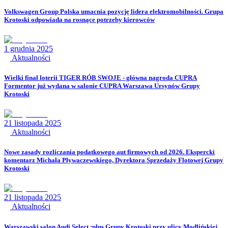
Volkswagen Group Polska umacnia pozycję lidera elektromobilności. Grupa
Krotoski odpowiada na rosnące potrzeby kierowców
1 grudnia 2025
Aktualności
Wielki finał loterii TIGER RÓB SWOJE - główna nagroda CUPRA
Formentor już wydana w salonie CUPRA Warszawa Ursynów Grupy
Krotoski
21 listopada 2025
Aktualności
Nowe zasady rozliczania podatkowego aut firmowych od 2026. Ekspercki
komentarz Michała Pływaczewskiego, Dyrektora Sprzedaży Flotowej Grupy
Krotoski
21 listopada 2025
Aktualności
Warszawski salon Audi Select :plus Grupy Krotoski przy ulicy Modlińskiej