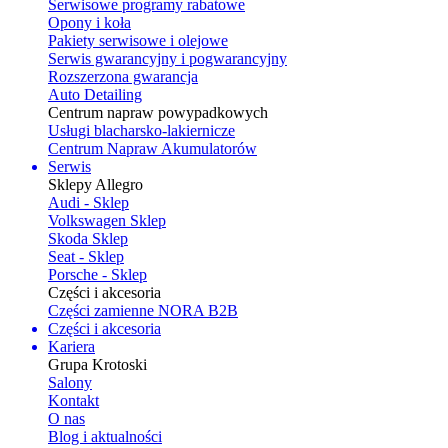
Serwisowe programy rabatowe
Opony i koła
Pakiety serwisowe i olejowe
Serwis gwarancyjny i pogwarancyjny
Rozszerzona gwarancja
Auto Detailing
Centrum napraw powypadkowych
Usługi blacharsko-lakiernicze
Centrum Napraw Akumulatorów
Serwis
Sklepy Allegro
Audi - Sklep
Volkswagen Sklep
Skoda Sklep
Seat - Sklep
Porsche - Sklep
Części i akcesoria
Części zamienne NORA B2B
Części i akcesoria
Kariera
Grupa Krotoski
Salony
Kontakt
O nas
Blog i aktualności