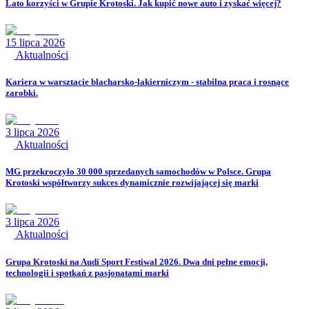
Lato korzyści w Grupie Krotoski. Jak kupić nowe auto i zyskać więcej?
15 lipca 2026
Aktualności
Kariera w warsztacie blacharsko-lakierniczym - stabilna praca i rosnące
zarobki.
3 lipca 2026
Aktualności
MG przekroczyło 30 000 sprzedanych samochodów w Polsce. Grupa
Krotoski współtworzy sukces dynamicznie rozwijającej się marki
3 lipca 2026
Aktualności
Grupa Krotoski na Audi Sport Festiwal 2026. Dwa dni pełne emocji,
technologii i spotkań z pasjonatami marki