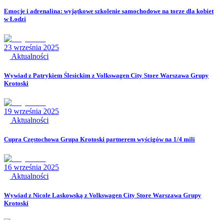
Emocje i adrenalina: wyjątkowe szkolenie samochodowe na torze dla kobiet
w Łodzi
23 września 2025
Aktualności
Wywiad z Patrykiem Ślesickim z Volkswagen City Store Warszawa Grupy
Krotoski
19 września 2025
Aktualności
Cupra Częstochowa Grupa Krotoski partnerem wyścigów na 1/4 mili
16 września 2025
Aktualności
Wywiad z Nicole Laskowską z Volkswagen City Store Warszawa Grupy
Krotoski