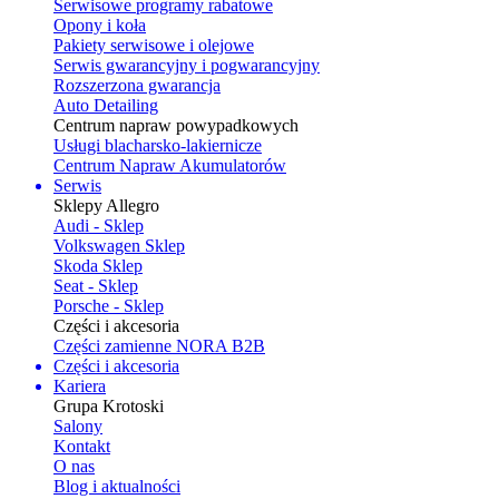
Serwisowe programy rabatowe
Opony i koła
Pakiety serwisowe i olejowe
Serwis gwarancyjny i pogwarancyjny
Rozszerzona gwarancja
Auto Detailing
Centrum napraw powypadkowych
Usługi blacharsko-lakiernicze
Centrum Napraw Akumulatorów
Serwis
Sklepy Allegro
Audi - Sklep
Volkswagen Sklep
Skoda Sklep
Seat - Sklep
Porsche - Sklep
Części i akcesoria
Części zamienne NORA B2B
Części i akcesoria
Kariera
Grupa Krotoski
Salony
Kontakt
O nas
Blog i aktualności