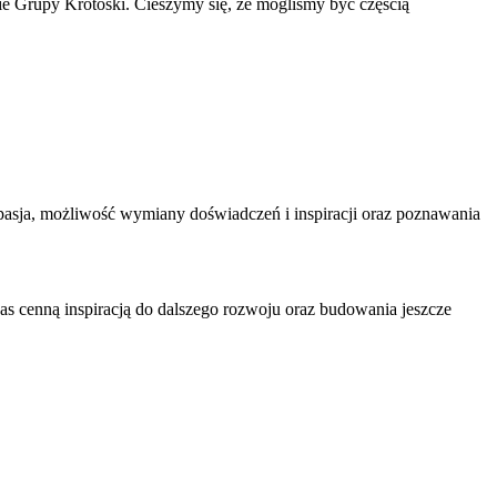
cie Grupy Krotoski. Cieszymy się, że mogliśmy być częścią
a pasja, możliwość wymiany doświadczeń i inspiracji oraz poznawania
s cenną inspiracją do dalszego rozwoju oraz budowania jeszcze