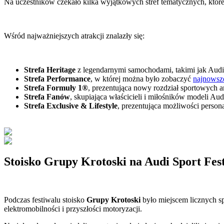
Na uczestników czekało kilka wyjątkowych stref tematycznych, któr
Wśród najważniejszych atrakcji znalazły się:
Strefa Heritage
z legendarnymi samochodami, takimi jak Audi
Strefa Performance
, w której można było zobaczyć
najnowsz
Strefa Formuły 1®
, prezentująca nowy rozdział sportowych a
Strefa Fanów
, skupiająca właścicieli i miłośników modeli 
Strefa Exclusive & Lifestyle
, prezentująca możliwości person
Stoisko Grupy Krotoski na Audi Sport Fes
Podczas festiwalu stoisko
Grupy Krotoski
było miejscem licznych s
elektromobilności i przyszłości motoryzacji.