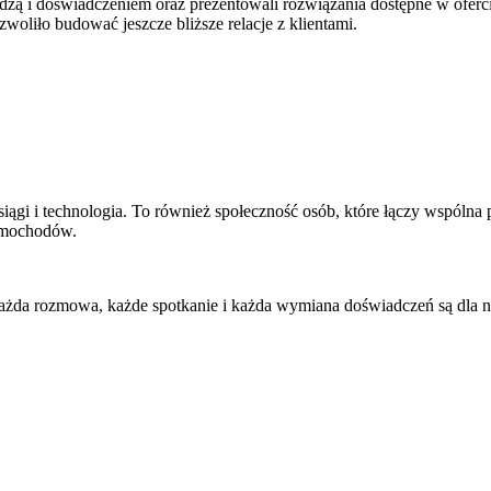
iedzą i doświadczeniem oraz prezentowali rozwiązania dostępne w ofer
woliło budować jeszcze bliższe relacje z klientami.
osiągi i technologia. To również społeczność osób, które łączy wspóln
samochodów.
ażda rozmowa, każde spotkanie i każda wymiana doświadczeń są dla na