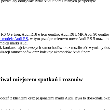
e pozwalały odkrywać świat Audi Sport z różnych perspektyw.
 RS Q e-tron, Audi R18 e-tron quattro, Audi R8 LMP, Audi 90 quattr
e modele Audi RS
, w tym przedpremierowo nowe Audi RS 5 oraz limi
mbicji marki Audi.
Audi, konkurs najciekawszych samochodów oraz możliwość wymiany do
alizacji samochodów oraz kolekcje akcesoriów Audi Sport.
tiwal miejscem spotkań i rozmów
potkań z klientami oraz pasjonatami marki Audi. Była to doskonała o