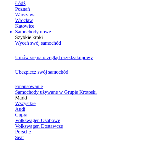
Łódź
Poznań
Warszawa
Wrocław
Katowice
Samochody nowe
Szybkie kroki
Wyceń swój samochód
Umów się na przegląd przedzakupowy
Ubezpiecz swój samochód
Finansowanie
Samochody używane w Grupie Krotoski
Marki
Wszystkie
Audi
Cupra
Volkswagen Osobowe
Volkswagen Dostawcze
Porsche
Seat