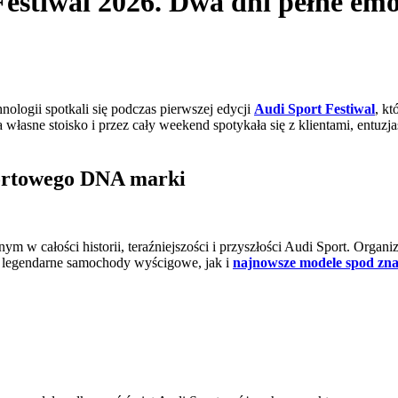
stiwal 2026. Dwa dni pełne emocj
ologii spotkali się podczas pierwszej edycji
Audi Sport Festiwal
, k
asne stoisko i przez cały weekend spotykała się z klientami, entuzjas
sportowego DNA marki
w całości historii, teraźniejszości i przyszłości Audi Sport. Organiz
o legendarne samochody wyścigowe, jak i
najnowsze modele spod zn