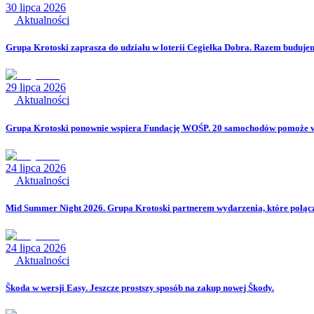
30 lipca 2026
Aktualności
Grupa Krotoski zaprasza do udziału w loterii Cegiełka Dobra. Razem buduje
29 lipca 2026
Aktualności
Grupa Krotoski ponownie wspiera Fundację WOŚP. 20 samochodów pomoże w 
24 lipca 2026
Aktualności
Mid Summer Night 2026. Grupa Krotoski partnerem wydarzenia, które połącz
24 lipca 2026
Aktualności
Škoda w wersji Easy. Jeszcze prostszy sposób na zakup nowej Škody.