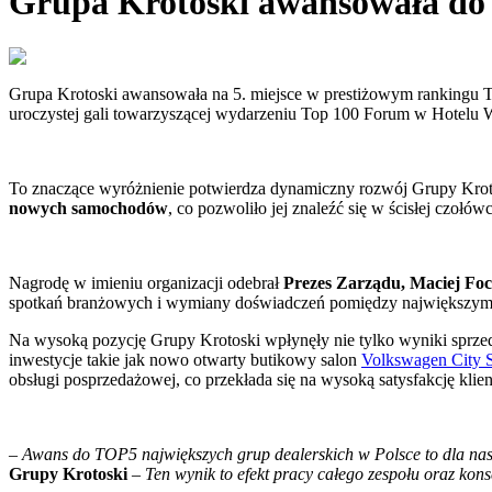
Grupa Krotoski awansowała do 
Grupa Krotoski awansowała na 5. miejsce w prestiżowym rankingu T
uroczystej gali towarzyszącej wydarzeniu Top 100 Forum w Hotelu 
To znaczące wyróżnienie potwierdza dynamiczny rozwój Grupy Kroto
nowych samochodów
, co pozwoliło jej znaleźć się w ścisłej czołó
Nagrodę w imieniu organizacji odebrał
Prezes Zarządu, Maciej Focz
spotkań branżowych i wymiany doświadczeń pomiędzy największymi
Na wysoką pozycję Grupy Krotoski wpłynęły nie tylko wyniki sprzeda
inwestycje takie jak nowo otwarty butikowy salon
Volkswagen City S
obsługi posprzedażowej, co przekłada się na wysoką satysfakcję klie
–
Awans do TOP5 największych grup dealerskich w Polsce to dla nas 
Grupy Krotoski
–
Ten wynik to efekt pracy całego zespołu oraz kon