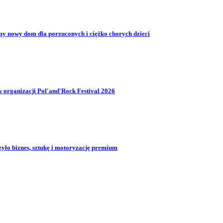
my nowy dom dla porzuconych i ciężko chorych dzieci
organizacji Pol'and'Rock Festival 2026
yło biznes, sztukę i motoryzację premium