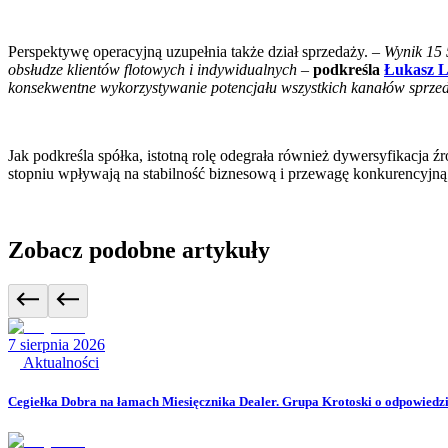
Perspektywę operacyjną uzupełnia także dział sprzedaży. –
Wynik 15 
obsłudze klientów flotowych i indywidualnych
–
podkreśla
Łukasz 
konsekwentne wykorzystywanie potencjału wszystkich kanałów sprzed
Jak podkreśla spółka, istotną rolę odegrała również dywersyfikacja
stopniu wpływają na stabilność biznesową i przewagę konkurencyjną
Zobacz podobne artykuły
7 sierpnia 2026
Aktualności
Cegiełka Dobra na łamach Miesięcznika Dealer. Grupa Krotoski o odpowiedzia