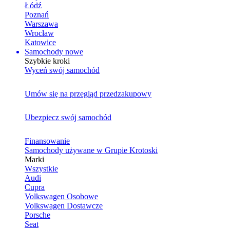
Łódź
Poznań
Warszawa
Wrocław
Katowice
Samochody nowe
Szybkie kroki
Wyceń swój samochód
Umów się na przegląd przedzakupowy
Ubezpiecz swój samochód
Finansowanie
Samochody używane w Grupie Krotoski
Marki
Wszystkie
Audi
Cupra
Volkswagen Osobowe
Volkswagen Dostawcze
Porsche
Seat