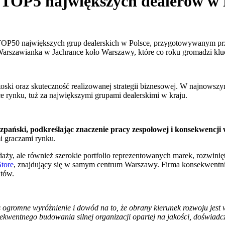
TOP5 największych dealerów w 
OP50 największych grup dealerskich w Polsce, przygotowywanym prze
Warszawianka w Jachrance koło Warszawy, które co roku gromadzi klu
ski oraz skuteczność realizowanej strategii biznesowej. W najnowszy
wce rynku, tuż za największymi grupami dealerskimi w kraju.
pański, podkreślając znaczenie pracy zespołowej i konsekwencji w
 graczami rynku.
ży, ale również szerokie portfolio reprezentowanych marek, rozwinięt
tore
, znajdujący się w samym centrum Warszawy. Firma konsekwentnie
ntów.
ogromne wyróżnienie i dowód na to, że obrany kierunek rozwoju jest 
sekwentnego budowania silnej organizacji opartej na jakości, doświadcz