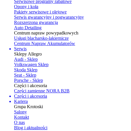
Serwisowe programy rabatowe
Opony i koła
Pakiety serwisowe i olejowe
Serwis gwarancyjny i pogwarancyjny
Rozszerzona gwarancja
Auto Detailing
Centrum napraw powypadkowych
Usługi blacharsko-lakiernicze
Centrum Napraw Akumulatorów
Serwis
Sklepy Allegro
Audi - Sklep
Volkswagen Sklep
Skoda Sklep
Seat - Sklep
Porsche - Sklep
Części i akcesoria
Części zamienne NORA B2B
Części i akcesoria
Kariera
Grupa Krotoski
Salony
Kontakt
O nas
Blog i aktualności