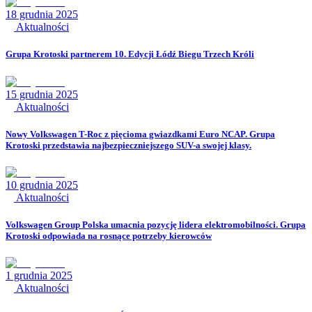
18 grudnia 2025
Aktualności
Grupa Krotoski partnerem 10. Edycji Łódź Biegu Trzech Króli
15 grudnia 2025
Aktualności
Nowy Volkswagen T-Roc z pięcioma gwiazdkami Euro NCAP. Grupa
Krotoski przedstawia najbezpieczniejszego SUV-a swojej klasy.
10 grudnia 2025
Aktualności
Volkswagen Group Polska umacnia pozycję lidera elektromobilności. Grupa
Krotoski odpowiada na rosnące potrzeby kierowców
1 grudnia 2025
Aktualności