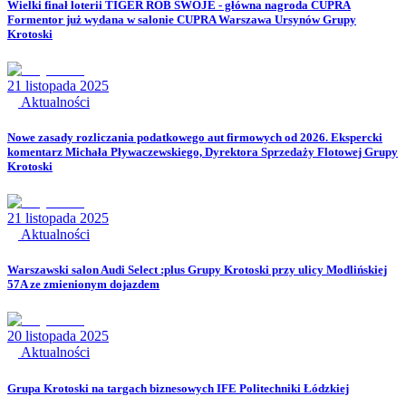
Wielki finał loterii TIGER RÓB SWOJE - główna nagroda CUPRA
Formentor już wydana w salonie CUPRA Warszawa Ursynów Grupy
Krotoski
21 listopada 2025
Aktualności
Nowe zasady rozliczania podatkowego aut firmowych od 2026. Ekspercki
komentarz Michała Pływaczewskiego, Dyrektora Sprzedaży Flotowej Grupy
Krotoski
21 listopada 2025
Aktualności
Warszawski salon Audi Select :plus Grupy Krotoski przy ulicy Modlińskiej
57A ze zmienionym dojazdem
20 listopada 2025
Aktualności
Grupa Krotoski na targach biznesowych IFE Politechniki Łódzkiej