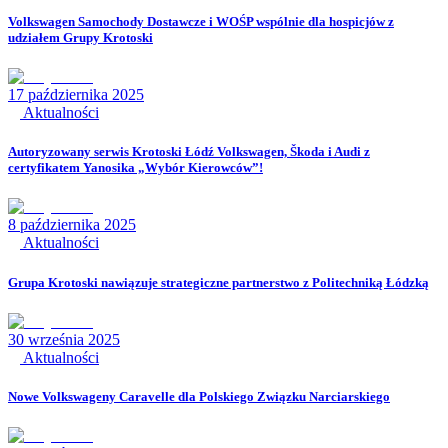
Volkswagen Samochody Dostawcze i WOŚP wspólnie dla hospicjów z
udziałem Grupy Krotoski
17 października 2025
Aktualności
Autoryzowany serwis Krotoski Łódź Volkswagen, Škoda i Audi z
certyfikatem Yanosika „Wybór Kierowców”!
8 października 2025
Aktualności
Grupa Krotoski nawiązuje strategiczne partnerstwo z Politechniką Łódzką
30 września 2025
Aktualności
Nowe Volkswageny Caravelle dla Polskiego Związku Narciarskiego