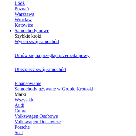
Łódź
Poznań
Warszawa
Wrocław
Katowice
Samochody nowe
Szybkie kroki
Wyceń swój samochód
Umów się na przegląd przedzakupowy
Ubezpiecz swój samochód
Finansowanie
Samochody używane w Grupie Krotoski
Marki
Wszystkie
Audi
Cupra
Volkswagen Osobowe
Volkswagen Dostawcze
Porsche
Seat