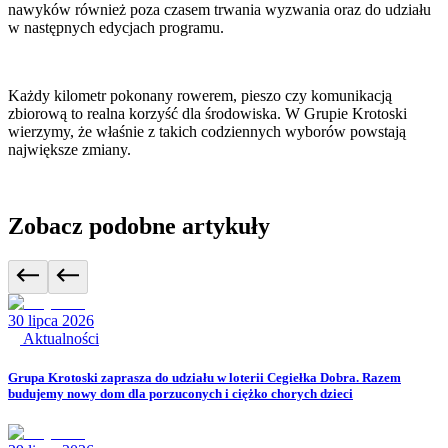
nawyków również poza czasem trwania wyzwania oraz do udziału
w następnych edycjach programu.
Każdy kilometr pokonany rowerem, pieszo czy komunikacją
zbiorową to realna korzyść dla środowiska. W Grupie Krotoski
wierzymy, że właśnie z takich codziennych wyborów powstają
największe zmiany.
Zobacz podobne artykuły
30 lipca 2026
Aktualności
Grupa Krotoski zaprasza do udziału w loterii Cegiełka Dobra. Razem
budujemy nowy dom dla porzuconych i ciężko chorych dzieci