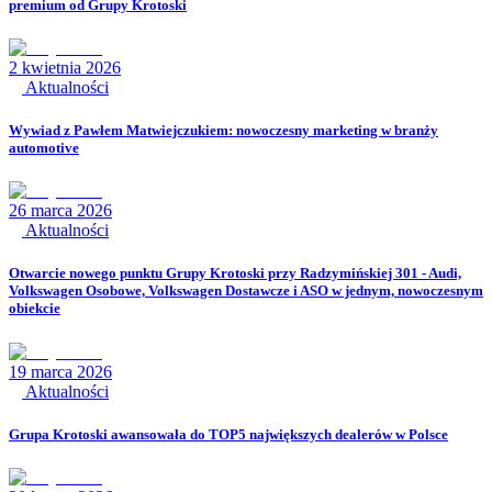
premium od Grupy Krotoski
2 kwietnia 2026
Aktualności
Wywiad z Pawłem Matwiejczukiem: nowoczesny marketing w branży
automotive
26 marca 2026
Aktualności
Otwarcie nowego punktu Grupy Krotoski przy Radzymińskiej 301 - Audi,
Volkswagen Osobowe, Volkswagen Dostawcze i ASO w jednym, nowoczesnym
obiekcie
19 marca 2026
Aktualności
Grupa Krotoski awansowała do TOP5 największych dealerów w Polsce