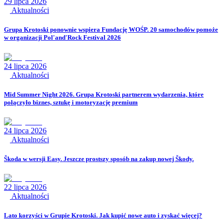
29 lipca 2026
Aktualności
Grupa Krotoski ponownie wspiera Fundację WOŚP. 20 samochodów pomoże
w organizacji Pol'and'Rock Festival 2026
24 lipca 2026
Aktualności
Mid Summer Night 2026. Grupa Krotoski partnerem wydarzenia, które
połączyło biznes, sztukę i motoryzację premium
24 lipca 2026
Aktualności
Škoda w wersji Easy. Jeszcze prostszy sposób na zakup nowej Škody.
22 lipca 2026
Aktualności
Lato korzyści w Grupie Krotoski. Jak kupić nowe auto i zyskać więcej?