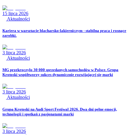
15 lipca 2026
Aktualności
Kariera w warsztacie blacharsko-lakierniczym - stabilna praca i rosnące
zarobki.
3 lipca 2026
Aktualności
MG przekroczyło 30 000 sprzedanych samochodów w Polsce. Grupa
Krotoski współtworzy sukces dynamicznie rozwijającej się marki
3 lipca 2026
Aktualności
Grupa Krotoski na Audi Sport Festiwal 2026. Dwa dni pełne emocji,
technologii i spotkań z pasjonatami marki
3 lipca 2026