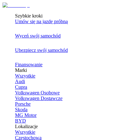
Szybkie kroki
Umów się na jazdę próbną
Wyceń swój samochód
Ubezpiecz swój samochód
Finansowanie
Marki
Wszystkie
Audi
Cupra
Volkswagen Osobowe
Volkswagen Dostawcze
Porsche
Skoda
MG Motor
BYD
Lokalizacje
Wszystkie
Częstochowa