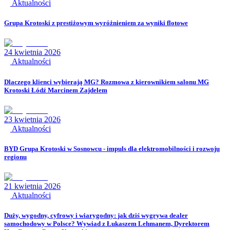
Aktualności
Grupa Krotoski z prestiżowym wyróżnieniem za wyniki flotowe
24 kwietnia 2026
Aktualności
Dlaczego klienci wybierają MG? Rozmowa z kierownikiem salonu MG
Krotoski Łódź Marcinem Zajdelem
23 kwietnia 2026
Aktualności
BYD Grupa Krotoski w Sosnowcu - impuls dla elektromobilności i rozwoju
regionu
21 kwietnia 2026
Aktualności
Duży, wygodny, cyfrowy i wiarygodny: jak dziś wygrywa dealer
samochodowy w Polsce? Wywiad z Łukaszem Lehmanem, Dyrektorem