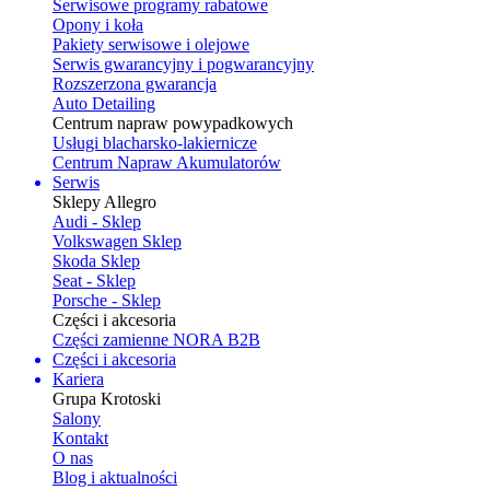
Serwisowe programy rabatowe
Opony i koła
Pakiety serwisowe i olejowe
Serwis gwarancyjny i pogwarancyjny
Rozszerzona gwarancja
Auto Detailing
Centrum napraw powypadkowych
Usługi blacharsko-lakiernicze
Centrum Napraw Akumulatorów
Serwis
Sklepy Allegro
Audi - Sklep
Volkswagen Sklep
Skoda Sklep
Seat - Sklep
Porsche - Sklep
Części i akcesoria
Części zamienne NORA B2B
Części i akcesoria
Kariera
Grupa Krotoski
Salony
Kontakt
O nas
Blog i aktualności