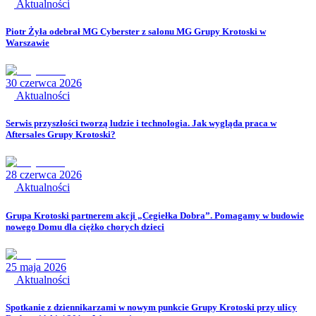
Aktualności
Piotr Żyła odebrał MG Cyberster z salonu MG Grupy Krotoski w
Warszawie
30 czerwca 2026
Aktualności
Serwis przyszłości tworzą ludzie i technologia. Jak wygląda praca w
Aftersales Grupy Krotoski?
28 czerwca 2026
Aktualności
Grupa Krotoski partnerem akcji „Cegiełka Dobra”. Pomagamy w budowie
nowego Domu dla ciężko chorych dzieci
25 maja 2026
Aktualności
Spotkanie z dziennikarzami w nowym punkcie Grupy Krotoski przy ulicy