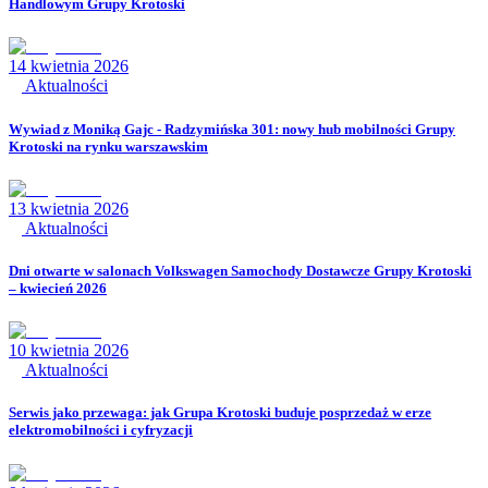
Handlowym Grupy Krotoski
14 kwietnia 2026
Aktualności
Wywiad z Moniką Gajc - Radzymińska 301: nowy hub mobilności Grupy
Krotoski na rynku warszawskim
13 kwietnia 2026
Aktualności
Dni otwarte w salonach Volkswagen Samochody Dostawcze Grupy Krotoski
– kwiecień 2026
10 kwietnia 2026
Aktualności
Serwis jako przewaga: jak Grupa Krotoski buduje posprzedaż w erze
elektromobilności i cyfryzacji