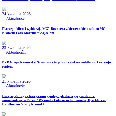
24 kwietnia 2026
Aktualności
Dlaczego klienci wybierają MG? Rozmowa z kierownikiem salonu MG
Krotoski Łódź Marcinem Zajdelem
23 kwietnia 2026
Aktualności
BYD Grupa Krotoski w Sosnowcu - impuls dla elektromobilności i rozwoju
regionu
21 kwietnia 2026
Aktualności
Duży, wygodny, cyfrowy i wiarygodny: jak dziś wygrywa dealer
samochodowy w Polsce? Wywiad z Łukaszem Lehmanem, Dyrektorem
Handlowym Grupy Krotoski