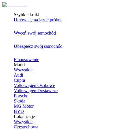
Szybkie kroki
Umów się na jazdę próbną
Wyceń swój samochód
Ubezpiecz swój samochód
Finansowanie
Marki
Wszystkie
Audi
Cupra
Volkswagen Osobowe
Volkswagen Dostawcze
Porsche
Skoda
MG Motor
BYD
Lokalizacje
Wszystkie
Częstochowa