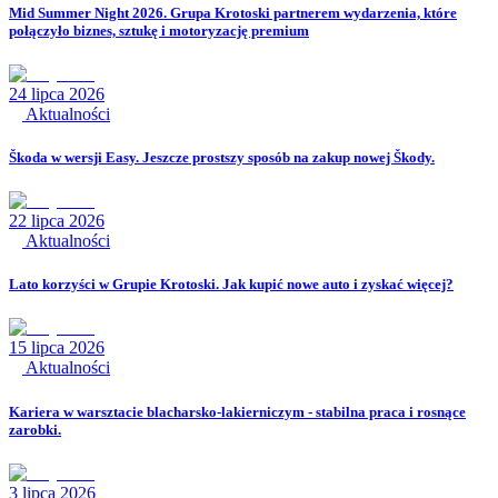
Mid Summer Night 2026. Grupa Krotoski partnerem wydarzenia, które
połączyło biznes, sztukę i motoryzację premium
24 lipca 2026
Aktualności
Škoda w wersji Easy. Jeszcze prostszy sposób na zakup nowej Škody.
22 lipca 2026
Aktualności
Lato korzyści w Grupie Krotoski. Jak kupić nowe auto i zyskać więcej?
15 lipca 2026
Aktualności
Kariera w warsztacie blacharsko-lakierniczym - stabilna praca i rosnące
zarobki.
3 lipca 2026