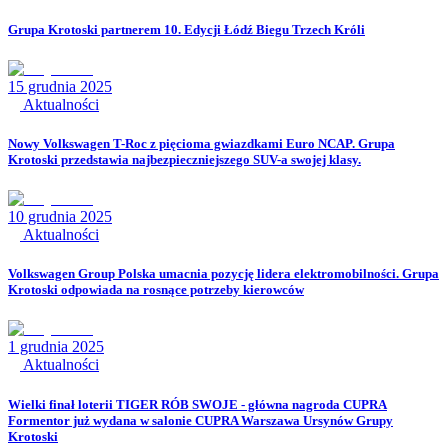
Grupa Krotoski partnerem 10. Edycji Łódź Biegu Trzech Króli
15 grudnia 2025
Aktualności
Nowy Volkswagen T-Roc z pięcioma gwiazdkami Euro NCAP. Grupa
Krotoski przedstawia najbezpieczniejszego SUV-a swojej klasy.
10 grudnia 2025
Aktualności
Volkswagen Group Polska umacnia pozycję lidera elektromobilności. Grupa
Krotoski odpowiada na rosnące potrzeby kierowców
1 grudnia 2025
Aktualności
Wielki finał loterii TIGER RÓB SWOJE - główna nagroda CUPRA
Formentor już wydana w salonie CUPRA Warszawa Ursynów Grupy
Krotoski