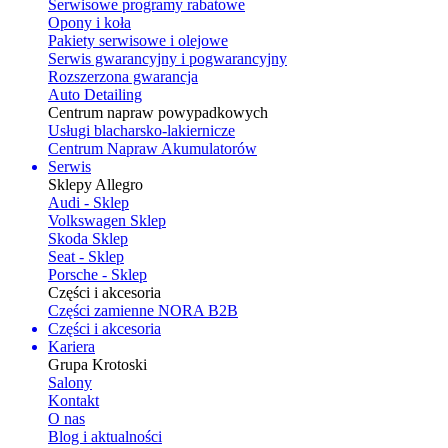
Serwisowe programy rabatowe
Opony i koła
Pakiety serwisowe i olejowe
Serwis gwarancyjny i pogwarancyjny
Rozszerzona gwarancja
Auto Detailing
Centrum napraw powypadkowych
Usługi blacharsko-lakiernicze
Centrum Napraw Akumulatorów
Serwis
Sklepy Allegro
Audi - Sklep
Volkswagen Sklep
Skoda Sklep
Seat - Sklep
Porsche - Sklep
Części i akcesoria
Części zamienne NORA B2B
Części i akcesoria
Kariera
Grupa Krotoski
Salony
Kontakt
O nas
Blog i aktualności