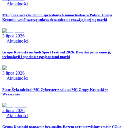
Aktualności
MG przekroczyło 30 000 sprzedanych samochodów w Polsce. Grupa
Krotoski współtworzy sukces dynamicznie rozwijającej się marki
3 lipca 2026
Aktualności
Grupa Krotoski na Audi Sport Festiwal 2026. Dwa dni pełne emocji,
technologii i spotkań z pasjonatami marki
3 lipca 2026
Aktualności
Piotr Żyła odebrał MG Cyberster z salonu MG Grupy Krotoski w
Warszawie
2 lipca 2026
Aktualności
Grupa Krotoski ponownie bez spalin. Razem ograniczyliśmy emisję CO₂ o