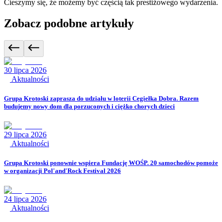
Cieszymy się, że możemy być częścią tak prestiżowego wydarzenia.
Zobacz podobne artykuły
30 lipca 2026
Aktualności
Grupa Krotoski zaprasza do udziału w loterii Cegiełka Dobra. Razem
budujemy nowy dom dla porzuconych i ciężko chorych dzieci
29 lipca 2026
Aktualności
Grupa Krotoski ponownie wspiera Fundację WOŚP. 20 samochodów pomoże
w organizacji Pol'and'Rock Festival 2026
24 lipca 2026
Aktualności