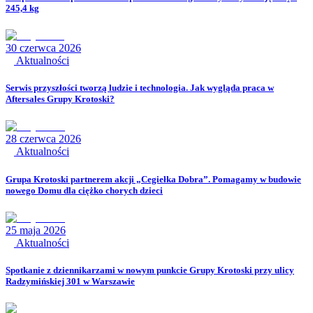
245,4 kg
30 czerwca 2026
Aktualności
Serwis przyszłości tworzą ludzie i technologia. Jak wygląda praca w
Aftersales Grupy Krotoski?
28 czerwca 2026
Aktualności
Grupa Krotoski partnerem akcji „Cegiełka Dobra”. Pomagamy w budowie
nowego Domu dla ciężko chorych dzieci
25 maja 2026
Aktualności
Spotkanie z dziennikarzami w nowym punkcie Grupy Krotoski przy ulicy
Radzymińskiej 301 w Warszawie