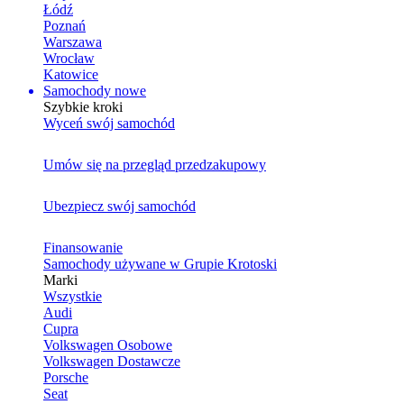
Łódź
Poznań
Warszawa
Wrocław
Katowice
Samochody nowe
Szybkie kroki
Wyceń swój samochód
Umów się na przegląd przedzakupowy
Ubezpiecz swój samochód
Finansowanie
Samochody używane w Grupie Krotoski
Marki
Wszystkie
Audi
Cupra
Volkswagen Osobowe
Volkswagen Dostawcze
Porsche
Seat