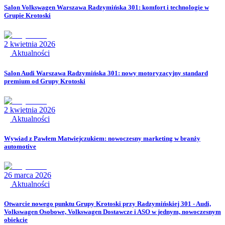
Salon Volkswagen Warszawa Radzymińska 301: komfort i technologie w
Grupie Krotoski
2 kwietnia 2026
Aktualności
Salon Audi Warszawa Radzymińska 301: nowy motoryzacyjny standard
premium od Grupy Krotoski
2 kwietnia 2026
Aktualności
Wywiad z Pawłem Matwiejczukiem: nowoczesny marketing w branży
automotive
26 marca 2026
Aktualności
Otwarcie nowego punktu Grupy Krotoski przy Radzymińskiej 301 - Audi,
Volkswagen Osobowe, Volkswagen Dostawcze i ASO w jednym, nowoczesnym
obiekcie