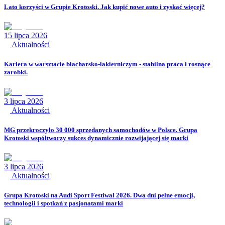
Lato korzyści w Grupie Krotoski. Jak kupić nowe auto i zyskać więcej?
15 lipca 2026
Aktualności
Kariera w warsztacie blacharsko-lakierniczym - stabilna praca i rosnące
zarobki.
3 lipca 2026
Aktualności
MG przekroczyło 30 000 sprzedanych samochodów w Polsce. Grupa
Krotoski współtworzy sukces dynamicznie rozwijającej się marki
3 lipca 2026
Aktualności
Grupa Krotoski na Audi Sport Festiwal 2026. Dwa dni pełne emocji,
technologii i spotkań z pasjonatami marki