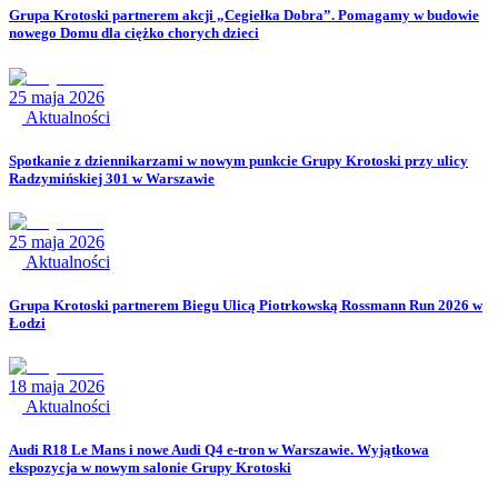
Grupa Krotoski partnerem akcji „Cegiełka Dobra”. Pomagamy w budowie
nowego Domu dla ciężko chorych dzieci
25 maja 2026
Aktualności
Spotkanie z dziennikarzami w nowym punkcie Grupy Krotoski przy ulicy
Radzymińskiej 301 w Warszawie
25 maja 2026
Aktualności
Grupa Krotoski partnerem Biegu Ulicą Piotrkowską Rossmann Run 2026 w
Łodzi
18 maja 2026
Aktualności
Audi R18 Le Mans i nowe Audi Q4 e-tron w Warszawie. Wyjątkowa
ekspozycja w nowym salonie Grupy Krotoski