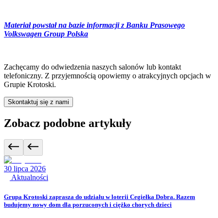
Materiał powstał na bazie informacji z Banku Prasowego
Volkswagen Group Polska
Zachęcamy do odwiedzenia naszych salonów lub kontakt
telefoniczny. Z przyjemnością opowiemy o atrakcyjnych opcjach w
Grupie Krotoski.
Skontaktuj się z nami
Zobacz podobne artykuły
30 lipca 2026
Aktualności
Grupa Krotoski zaprasza do udziału w loterii Cegiełka Dobra. Razem
budujemy nowy dom dla porzuconych i ciężko chorych dzieci