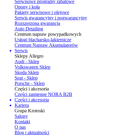
Serwisowe programy rabatowe
Opony i koła
Pakiety serwisowe i olejowe
Serwis gwarancyjny i pogwarancyjny
Rozszerzona gwarancja
Auto Detailing
Centrum napraw powypadkowych
Usługi blacharsko-lakiernicze
Centrum Napraw Akumulatorów
Serwis
Sklepy Allegro
Audi - Sklep
Volkswagen Sklep
Skoda Sklep
Seat - Sklep
Porsche - Sklep
Części i akcesoria
Części zamienne NORA B2B
Części i akcesoria
Kariera
Grupa Krotoski
Salony
Kontakt
O nas
Blog i aktualności