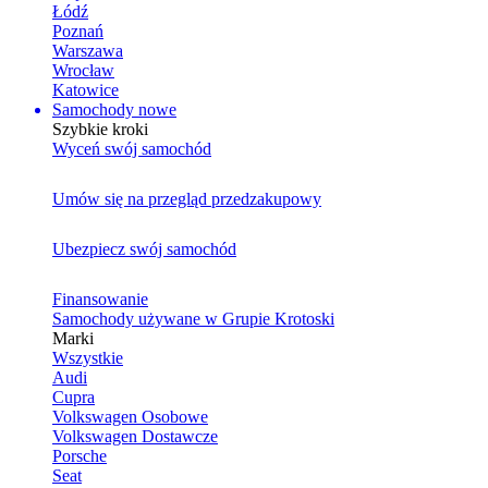
Łódź
Poznań
Warszawa
Wrocław
Katowice
Samochody nowe
Szybkie kroki
Wyceń swój samochód
Umów się na przegląd przedzakupowy
Ubezpiecz swój samochód
Finansowanie
Samochody używane w Grupie Krotoski
Marki
Wszystkie
Audi
Cupra
Volkswagen Osobowe
Volkswagen Dostawcze
Porsche
Seat