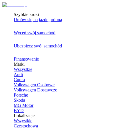
Szybkie kroki
Umów się na jazdę próbną
Wyceń swój samochód
Ubezpiecz swój samochód
Finansowanie
Marki
Wszystkie
Audi
Cupra
Volkswagen Osobowe
Volkswagen Dostawcze
Porsche
Skoda
MG Motor
BYD
Lokalizacje
Wszystkie
Częstochowa